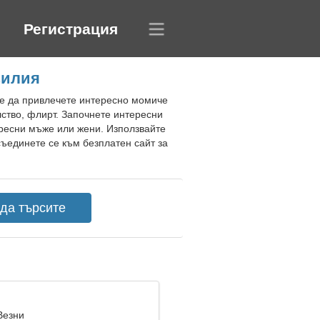
Регистрация
зилия
не да привлечете интересно момиче
лство, флирт. Започнете интересни
ересни мъже или жени. Използвайте
съединете се към безплатен сайт за
Везни