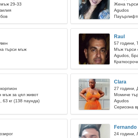
 мъж 29-33
Жена търси
зилия
Agudos
юбов
Пауърлифти
Raul
Овен
57 години, 
на търси мъж
Мъж търси 
Agudos, Бр
Краткосроч
Clara
Скорпион
27 години, 
 мъж за цял живот
Момиче тър
), 63 кг (138 паунда)
Agudos
Сериозна в
Fernando
Козирог
24 години, 