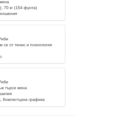
жена
), 70 кг (154 фунта)
тношения
Риби
м се от тенис и психология
о
Риби
ж търси жена
азилия
, Компютърна графика