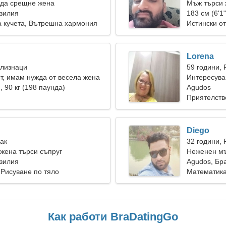
 да срещне жена
Мъж търси 
зилия
183 см (6'1"
 кучета, Вътрешна хармония
Истински о
Lorena
Близнаци
59 години, 
т, имам нужда от весела жена
Интересува
), 90 кг (198 паунда)
Agudos
Приятелств
Diego
Рак
32 години, 
жена търси съпруг
Неженен мъ
зилия
Agudos, Бр
 Рисуване по тяло
Математика
Как работи BraDatingGo