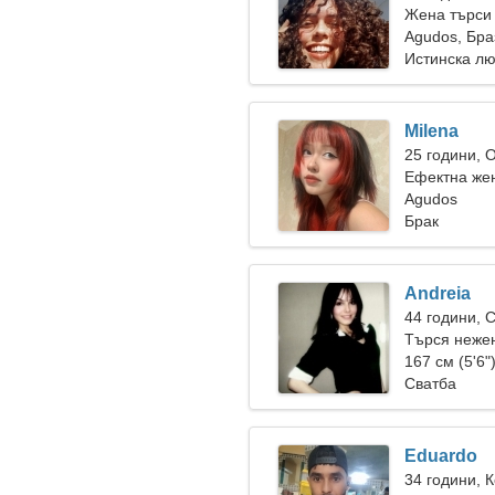
Жена търси
Agudos, Бра
Истинска л
Milena
25 години, 
Ефектна же
Agudos
Брак
Andreia
44 години, 
Търся нежен
167 см (5'6"
Сватба
Eduardo
34 години, 