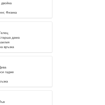
 двойка
нг, Физика
Телец
старша дама
азилия
на връзка
Дева
си гадже
ръзка
Лъв