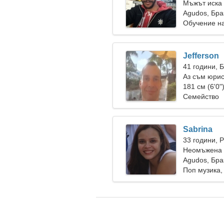
Мъжът иска
Agudos, Бра
Обучение на
Jefferson
41 години, 
Аз съм юрис
181 см (6'0"
Семейство
Sabrina
33 години, 
Неомъжена 
Agudos, Бра
Поп музика,