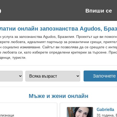
Впиши се
латни онлайн запознанства Agudos, Бра
 услуга за запознанства Agudos, Бразилия. Проектът ще ви помог
амерете любовта, идеалният партньор за романтични срещи, прияте
н социално изживяване. Сайтът ви позволява да се срещате с инт
е любовта си, като изберете определени критерии за търсене. При
денци, туристи.
Мъже и жени онлайн
Gabriella
Близнаци
31 година, 