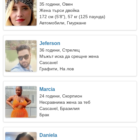
35 години, Овен
Жена търси двойка
172 см (5'8"), 57 кг (125 паунда)
Автомобили, Гмуркане
Jeferson
36 години, Стрелец
Мъжът иска да срещне жена
Cascavel
Графити, На лов
Marcia
24 години, Скорпион
Несравнима жена за теб
Cascavel, Бразилия
Брак
Daniela