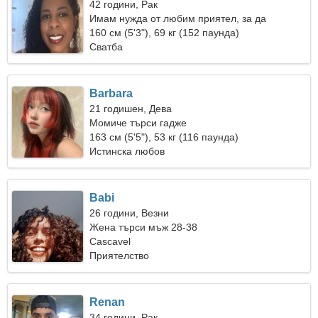
42 години, Рак
Имам нужда от любим приятел, за да
танцуваме заедно
160 см (5'3"), 69 кг (152 паунда)
Сватба
Barbara
21 годишен, Дева
Момиче търси гадже
163 см (5'5"), 53 кг (116 паунда)
Истинска любов
Babi
26 години, Везни
Жена търси мъж 28-38
Cascavel
Приятелство
Renan
34 години, Рак