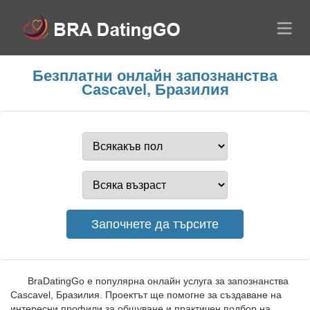
Безплатни онлайн запознанства
Cascavel, Бразилия
BraDatingGo е популярна онлайн услуга за запознанства
Cascavel, Бразилия. Проектът ще помогне за създаване на
интересни профили за общуване и практичен подбор на