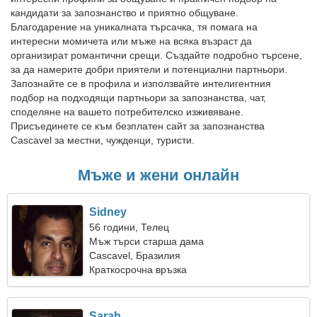
кандидати за запознанство и приятно общуване.
Благодарение на уникалната търсачка, тя помага на
интересни момичета или мъже на всяка възраст да
организират романтични срещи. Създайте подробно търсене,
за да намерите добри приятели и потенциални партньори.
Запознайте се в профила и използвайте интелигентния
подбор на подходящи партньори за запознанства, чат,
споделяне на вашето потребителско изживяване.
Присъединете се към безплатен сайт за запознанства
Cascavel за местни, чужденци, туристи.
Мъже и жени онлайн
Sidney
56 години, Телец
Мъж търси старша дама
Cascavel, Бразилия
Краткосрочна връзка
Sarah