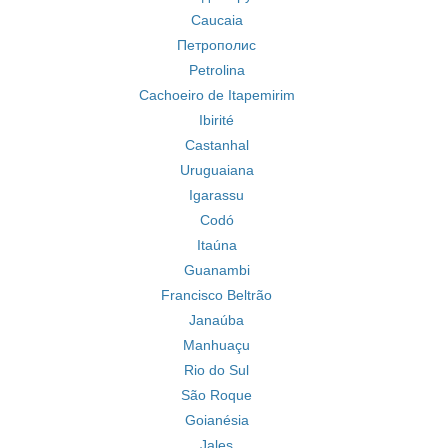
Caucaia
Петрополис
Petrolina
Cachoeiro de Itapemirim
Ibirité
Castanhal
Uruguaiana
Igarassu
Codó
Itaúna
Guanambi
Francisco Beltrão
Janaúba
Manhuaçu
Rio do Sul
São Roque
Goianésia
Jales