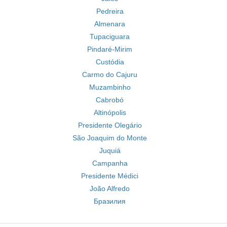
Pedreira
Almenara
Tupaciguara
Pindaré-Mirim
Custódia
Carmo do Cajuru
Muzambinho
Cabrobó
Altinópolis
Presidente Olegário
São Joaquim do Monte
Juquiá
Campanha
Presidente Médici
João Alfredo
Бразилия