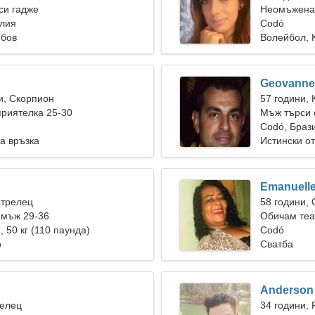
си гадже
Неомъжена 
илия
Codó
юбов
Волейбол, 
Geovanne
и, Скорпион
57 години, 
риятелка 25-30
Мъж търси 
Codó, Браз
а връзка
Истински о
Emanuell
Стрелец
58 години,
 мъж 29-36
Обичам теа
), 50 кг (110 паунда)
Codó
о
Сватба
Anderson
Телец
34 години, 