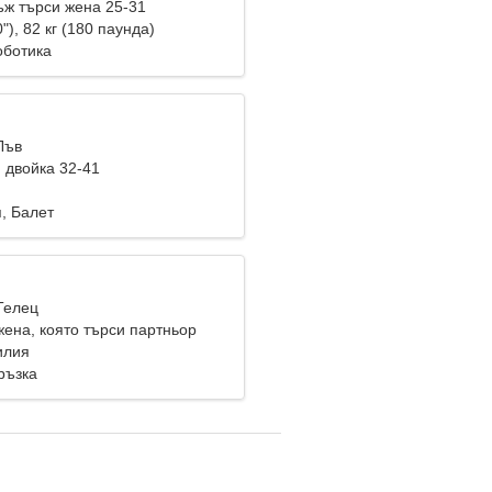
ж търси жена 25-31
"), 82 кг (180 паунда)
оботика
Лъв
 двойка 32-41
, Балет
Телец
жена, която търси партньор
илия
ръзка