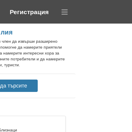
Регистрация
илия
ки член да извърши разширено
и помогне да намерите приятели
да намерите интересни хора за
лните потребители и да намерите
, туристи.
 Близнаци