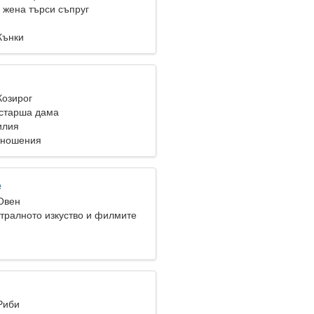
жена търси съпруг
Кънки
Козирог
старша дама
илия
тношения
e
 Овен
тралното изкуство и филмите
Риби