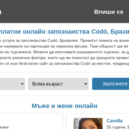
Впиши се
платни онлайн запознанства Codó, Браз
 услуга за запознанства Codó, Бразилия. Проектът помага на все
за намиране на партньори за сериозна връзка. Тази общност ще в
и на търсачката. Можете да използвате разширеното търсене, за 
троите различни филтри, които ще ви помогнат да срещнете прави
 се към безплатен сайт за запознанства Codó за местни, чужденци
Мъже и жени онлайн
Camilla
Везни
35 години,