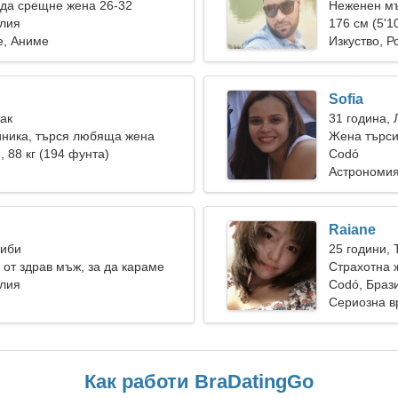
да срещне жена 26-32
Неженен мъ
илия
176 см (5'10
е, Аниме
Изкуство, Р
Sofia
Рак
31 година, 
иника, търся любяща жена
Жена търси
), 88 кг (194 фунта)
Codó
Астрономия
Raiane
Риби
25 години, 
от здрав мъж, за да караме
Страхотна 
илия
Codó, Браз
Сериозна в
Как работи BraDatingGo