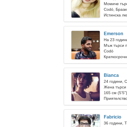
Момиче тър
Codó, Браз
Истинска л
Emerson
На 23 годин
Мъж търси п
Codó
Краткосрочн
Bianca
24 години, 
Жена търси
165 см (5'5"
Приятелств
Fabricio
36 години, 