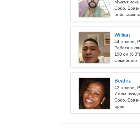
Мъжът иска 
Codó, Браз
Бейс скоков
Willian
44 години, 
Работя в кл
190 см (6'3"
Семейство
Beatriz
42 години, 
Имам нужда 
ски заедно
Codó, Браз
Брак