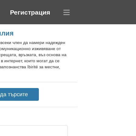
Регистрация
илия
а всеки член да намери надежден
 комуникационно изживяване от
срещата, връзката, въз основа на
в интернет, които могат да се
познанства Ibirité за местни,