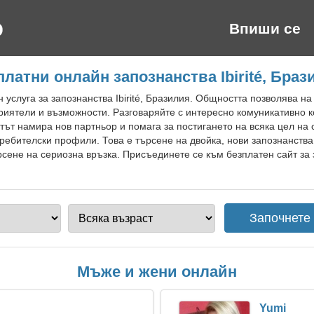
Впиши се
платни онлайн запознанства Ibirité, Браз
 услуга за запознанства Ibirité, Бразилия. Общността позволява н
 приятели и възможности. Разговаряйте с интересно комуникативно
ът намира нов партньор и помага за постигането на всяка цел на 
требителски профили. Това е търсене на двойка, нови запознанства 
сене на сериозна връзка. Присъединете се към безплатен сайт за за
Мъже и жени онлайн
Yumi