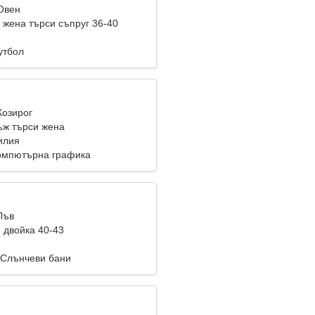
 Овен
жена търси съпруг 36-40
утбол
Козирог
ж търси жена
зилия
омпютърна графика
Лъв
 двойка 40-43
 Слънчеви бани