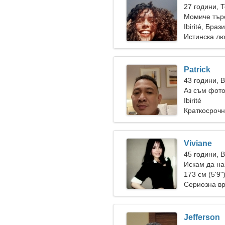
27 години, 
Момиче търс
Ibirité, Браз
Истинска л
Patrick
43 години, 
Аз съм фото
жена
Ibirité
Краткосрочн
Viviane
45 години, 
Искам да н
173 см (5'9"
Сериозна в
Jefferson