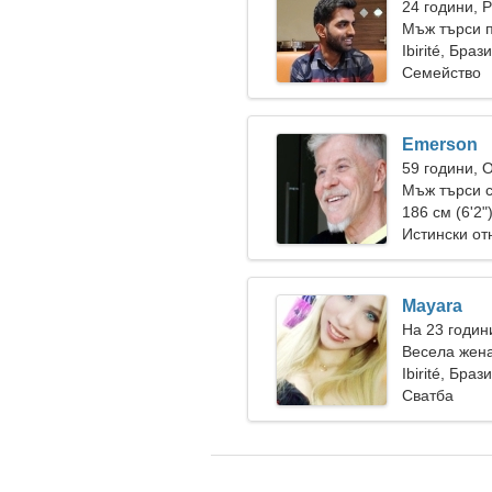
24 години, 
Мъж търси п
Ibirité, Браз
Семейство
Emerson
59 години, 
Мъж търси 
186 см (6'2"
Истински о
Mayara
На 23 годин
Весела жен
Ibirité, Браз
Сватба