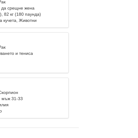
Рак
 да срещне жена
), 82 кг (180 паунда)
а кучета, Животни
Рак
ването и тениса
 Скорпион
 мъж 31-33
зилия
о