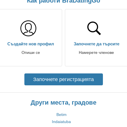
Как работи BraDatingGo
Създайте нов профил
Започнете да търсите
Опиши се
Намерете членове
Започнете регистрацията
Други места, градове
Betim
Indaiatuba