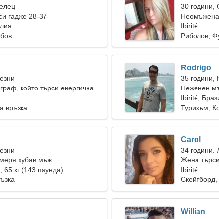
Телец
30 години,
и гадже 28-37
Неомъжена 
илия
Ibirité
юбов
Риболов, Ф
Rodrigo
Везни
35 години, 
граф, който търси енергична
Неженен мъ
Ibirité, Бра
а връзка
Туризъм, К
Carol
Везни
34 години, 
амеря хубав мъж
Жена търси
), 65 кг (143 паунда)
Ibirité
ръзка
Скейтборд,
Willian