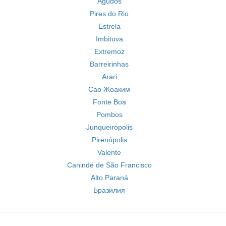
Agudos
Pires do Rio
Estrela
Imbituva
Extremoz
Barreirinhas
Arari
Сао Жоаким
Fonte Boa
Pombos
Junqueirópolis
Pirenópolis
Valente
Canindé de São Francisco
Alto Paraná
Бразилия