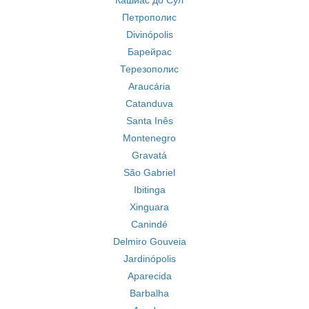
Кашиас до Сул
Петрополис
Divinópolis
Барейрас
Терезополис
Araucária
Catanduva
Santa Inês
Montenegro
Gravatá
São Gabriel
Ibitinga
Xinguara
Canindé
Delmiro Gouveia
Jardinópolis
Aparecida
Barbalha