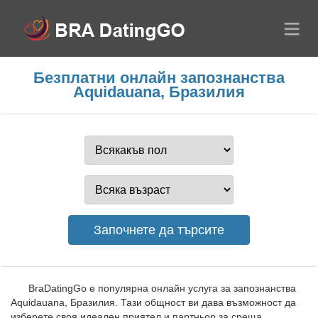
Безплатни онлайн запознанства
Aquidauana, Бразилия
BraDatingGo е популярна онлайн услуга за запознанства
Aquidauana, Бразилия. Тази общност ви дава възможност да
изберете своя идеален приятел и партньор за среща.