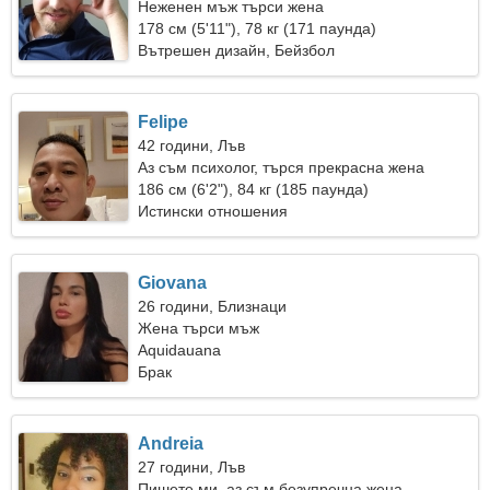
Неженен мъж търси жена
178 см (5'11"), 78 кг (171 паунда)
Вътрешен дизайн, Бейзбол
Felipe
42 години, Лъв
Аз съм психолог, търся прекрасна жена
186 см (6'2"), 84 кг (185 паунда)
Истински отношения
Giovana
26 години, Близнаци
Жена търси мъж
Aquidauana
Брак
Andreia
27 години, Лъв
Пишете ми, аз съм безупречна жена