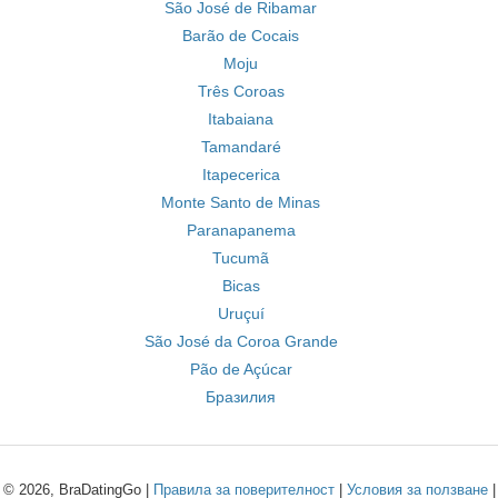
São José de Ribamar
Barão de Cocais
Moju
Três Coroas
Itabaiana
Tamandaré
Itapecerica
Monte Santo de Minas
Paranapanema
Tucumã
Bicas
Uruçuí
São José da Coroa Grande
Pão de Açúcar
Бразилия
© 2026, BraDatingGo |
Правила за поверителност
|
Условия за ползване
|