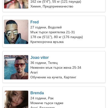
162 см (5'4"), 55 кг (121 паунда)
Химия, Предприемачество
Fred
27 години, Водолей
Мъж търси приятелка 21-31
178 см (5'11"), 80 кг (176 паунда)
Краткосрочна връзка
Joao vitor
36 години, Телец
Неженен мъж търси жена 25-34
Arari
Обучение на кучета, Картинг
Brenda
24 години, Рак
Момиче търси гадже
Arari, Бразилия