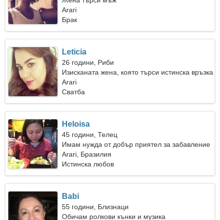
Жена търси мъж
Arari
Брак
Leticia
26 години, Риби
Изисканата жена, която търси истинска връзка
Arari
Сватба
Heloisa
45 години, Телец
Имам нужда от добър приятел за забавление
Arari, Бразилия
Истинска любов
Babi
55 години, Близнаци
Обичам ролкови кънки и музика