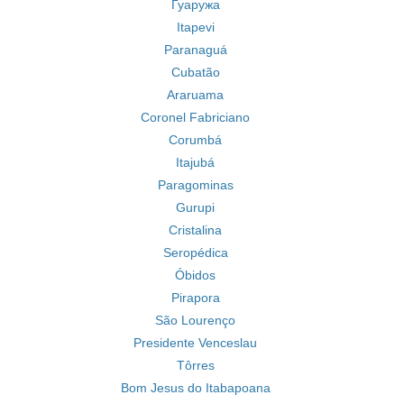
Гуаружа
Itapevi
Paranaguá
Cubatão
Araruama
Coronel Fabriciano
Corumbá
Itajubá
Paragominas
Gurupi
Cristalina
Seropédica
Óbidos
Pirapora
São Lourenço
Presidente Venceslau
Tôrres
Bom Jesus do Itabapoana