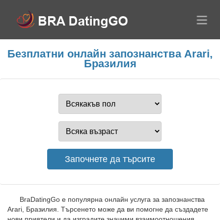
Безплатни онлайн запознанства Arari,
Бразилия
BraDatingGo е популярна онлайн услуга за запознанства
Arari, Бразилия. Търсенето може да ви помогне да създадете
нови приятели и да изградите значими взаимоотношения.