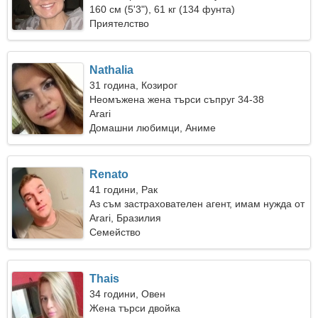
160 см (5'3"), 61 кг (134 фунта)
Приятелство
Nathalia
31 година, Козирог
Неомъжена жена търси съпруг 34-38
Arari
Домашни любимци, Аниме
Renato
41 години, Рак
Аз съм застрахователен агент, имам нужда от
фантастична жена
Arari, Бразилия
Семейство
Thais
34 години, Овен
Жена търси двойка