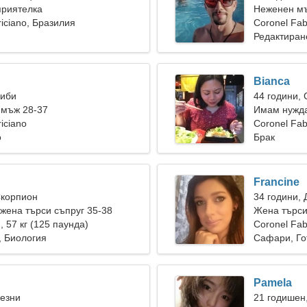
приятелка
Неженен мъ
riciano, Бразилия
Coronel Fab
Редактиран
Bianca
Риби
44 години,
 мъж 28-37
Имам нужда
iciano
пътувам
Coronel Fab
о
Брак
Francine
Скорпион
34 години, 
ена търси съпруг 35-38
Жена търси
), 57 кг (125 паунда)
Coronel Fab
, Биология
Сафари, Го
Pamela
Везни
21 годишен