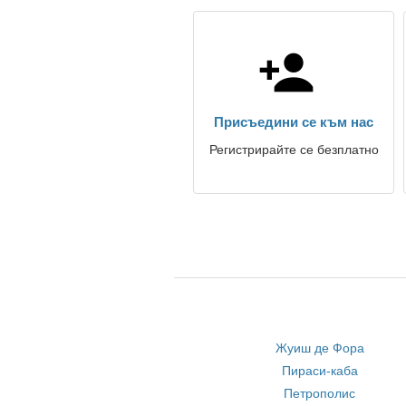
Присъедини се към нас
Регистрирайте се безплатно
Жуиш дe Фора
Пираси-каба
Петрополис