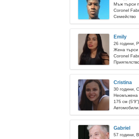
Мъж търси 
Coronel Fab
Семейство
Emily
26 години, 
Жена търси
Coronel Fabr
Приятелств
Cristina
30 години, 
Неомъжена ж
175 см (5'9"
Автомобили
Gabriel
57 години, 