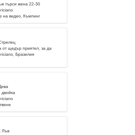
ж търси жена 22-30
riciano
е на видео, Къмпинг
 Стрелец
 от щедър приятел, за да
riciano, Бразилия
Дева
 двойка
riciano
твене
, Лъв