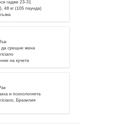
си гадже 23-31
), 48 кг (105 паунда)
ръзка
Лъв
 да срещне жена
riciano
ение на кучета
Рак
аха и психологията
riciano, Бразилия