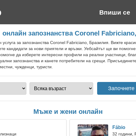
Впиши се
 онлайн запознанства Coronel Fabriciano
услуга за запознанства Coronel Fabriciano, Бразилия. Вижте краси
те кандидати за нови приятели и връзки. Уебсайтът ще ви помогне
помогне да изберете интересни профили на реални участници, бла
туални запознанства и канете потребители на срещи. Присъединете
местни, чужденци, туристи.
Мъже и жени онлайн
Fábio
Близнаци
32 години, 