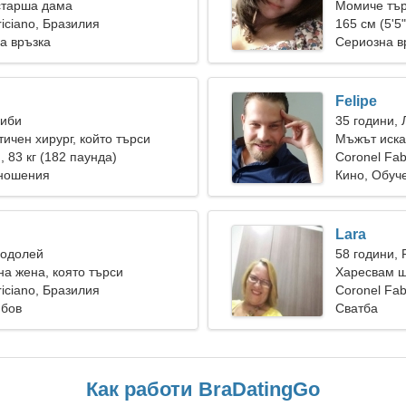
старша дама
Момиче тър
riciano, Бразилия
165 см (5'5"
а връзка
Сериозна в
Felipe
Риби
35 години, 
тичен хирург, който търси
Мъжът иска
а жена
), 83 кг (182 паунда)
Coronel Fab
тношения
Кино, Обуч
Lara
Водолей
58 години, 
а жена, която търси
Харесвам ш
любов
riciano, Бразилия
Coronel Fab
юбов
Сватба
Как работи BraDatingGo