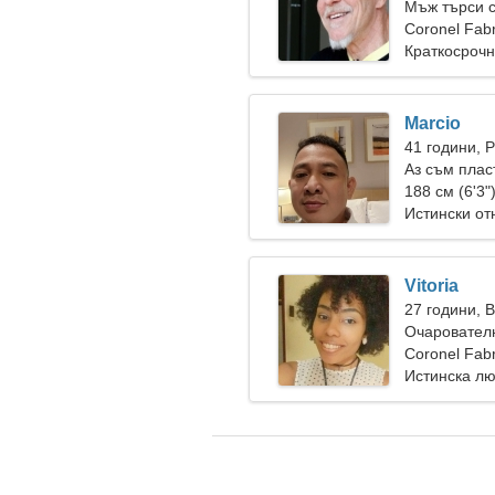
Мъж търси 
Coronel Fab
Краткосрочн
Marcio
41 години, 
Аз съм плас
перфектнат
188 см (6'3"
Истински о
Vitoria
27 години, 
Очарователн
истинската 
Coronel Fab
Истинска л