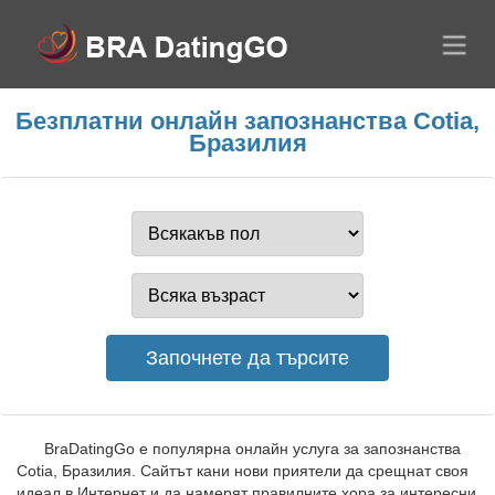
Безплатни онлайн запознанства Cotia,
Бразилия
BraDatingGo е популярна онлайн услуга за запознанства
Cotia, Бразилия. Сайтът кани нови приятели да срещнат своя
идеал в Интернет и да намерят правилните хора за интересни