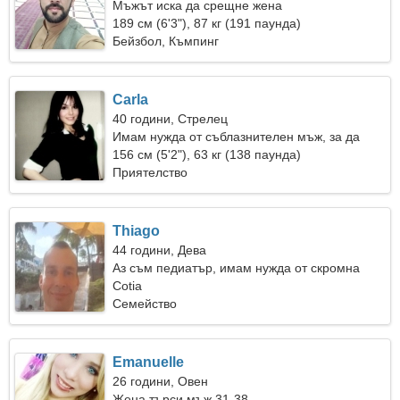
Мъжът иска да срещне жена
189 см (6'3"), 87 кг (191 паунда)
Бейзбол, Къмпинг
Carla
40 години, Стрелец
Имам нужда от съблазнителен мъж, за да
ходим заедно
156 см (5'2"), 63 кг (138 паунда)
Приятелство
Thiago
44 години, Дева
Аз съм педиатър, имам нужда от скромна
жена
Cotia
Семейство
Emanuelle
26 години, Овен
Жена търси мъж 31-38