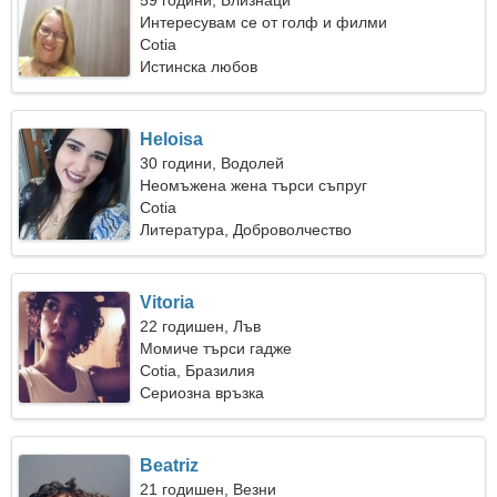
59 години, Близнаци
Интересувам се от голф и филми
Cotia
Истинска любов
Heloisa
30 години, Водолей
Неомъжена жена търси съпруг
Cotia
Литература, Доброволчество
Vitoria
22 годишен, Лъв
Момиче търси гадже
Cotia, Бразилия
Сериозна връзка
Beatriz
21 годишен, Везни