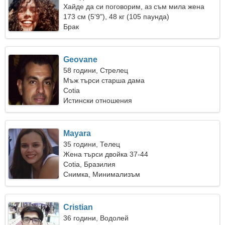
Хайде да си поговорим, аз съм мила жена
173 см (5'9"), 48 кг (105 паунда)
Брак
Geovane
58 години, Стрелец
Мъж търси старша дама
Cotia
Истински отношения
Mayara
35 години, Телец
Жена търси двойка 37-44
Cotia, Бразилия
Снимка, Минимализъм
Cristian
36 години, Водолей