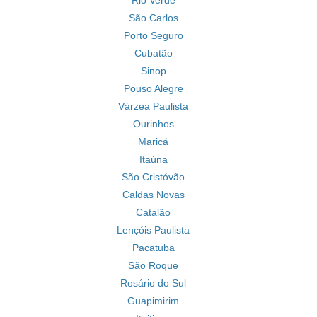
Rio Verde
São Carlos
Porto Seguro
Cubatão
Sinop
Pouso Alegre
Várzea Paulista
Ourinhos
Maricá
Itaúna
São Cristóvão
Caldas Novas
Catalão
Lençóis Paulista
Pacatuba
São Roque
Rosário do Sul
Guapimirim