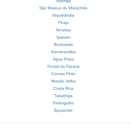
Itaitinga
São Mateus do Maranhão
Niquelândia
Piraju
Ibirataia
Ipameri
Brodowski
Itamarandiba
Água Preta
Pontal do Paraná
Correia Pinto
Missão Velha
Costa Rica
Tabatinga
Pedregulho
Бразилия