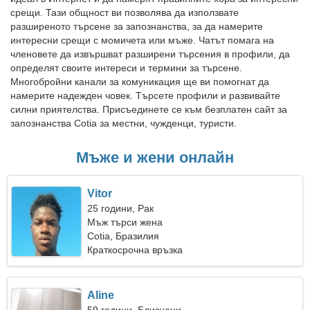
срещи. Тази общност ви позволява да използвате
разширеното търсене за запознанства, за да намерите
интересни срещи с момичета или мъже. Чатът помага на
членовете да извършват разширени търсения в профили, да
определят своите интереси и термини за търсене.
Многобройни канали за комуникация ще ви помогнат да
намерите надежден човек. Търсете профили и развивайте
силни приятелства. Присъединете се към безплатен сайт за
запознанства Cotia за местни, чужденци, туристи.
Мъже и жени онлайн
Vitor
25 години, Рак
Мъж търси жена
Cotia, Бразилия
Краткосрочна връзка
Aline