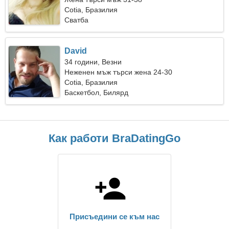
Cotia, Бразилия
Сватба
David
34 години, Везни
Неженен мъж търси жена 24-30
Cotia, Бразилия
Баскетбол, Билярд
Как работи BraDatingGo
Присъедини се към нас