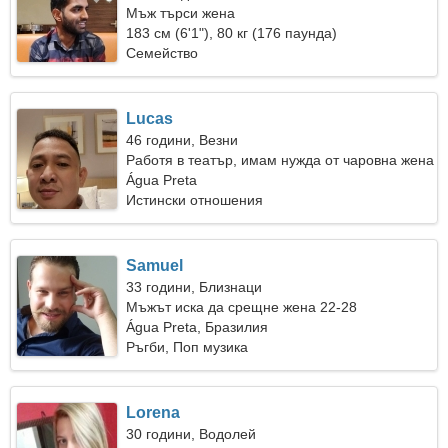
Мъж търси жена
183 см (6'1"), 80 кг (176 паунда)
Семейство
Lucas
46 години, Везни
Работя в театър, имам нужда от чаровна жена
Água Preta
Истински отношения
Samuel
33 години, Близнаци
Мъжът иска да срещне жена 22-28
Água Preta, Бразилия
Ръгби, Поп музика
Lorena
30 години, Водолей