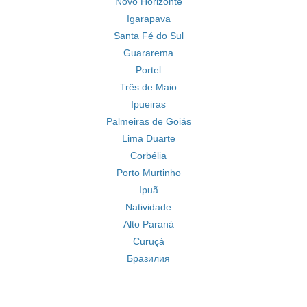
Novo Horizonte
Igarapava
Santa Fé do Sul
Guararema
Portel
Três de Maio
Ipueiras
Palmeiras de Goiás
Lima Duarte
Corbélia
Porto Murtinho
Ipuã
Natividade
Alto Paraná
Curuçá
Бразилия