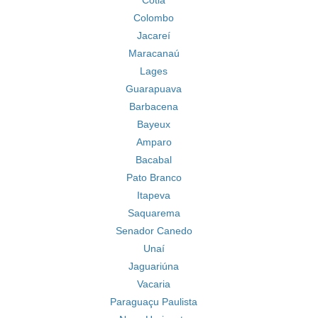
Cotia
Colombo
Jacareí
Maracanaú
Lages
Guarapuava
Barbacena
Bayeux
Amparo
Bacabal
Pato Branco
Itapeva
Saquarema
Senador Canedo
Unaí
Jaguariúna
Vacaria
Paraguaçu Paulista