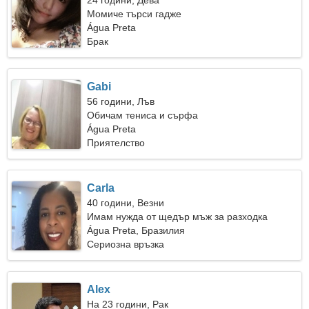
24 години, Дева
Момиче търси гадже
Água Preta
Брак
Gabi
56 години, Лъв
Обичам тениса и сърфа
Água Preta
Приятелство
Carla
40 години, Везни
Имам нужда от щедър мъж за разходка
заедно
Água Preta, Бразилия
Сериозна връзка
Alex
На 23 години, Рак