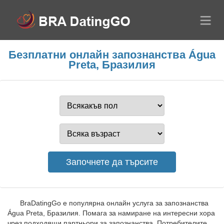
Безплатни онлайн запознанства Água
Preta, Бразилия
BraDatingGo е популярна онлайн услуга за запознанства
Água Preta, Бразилия. Помага за намиране на интересни хора
чрез подходящи партньори за запознанства. Потребителите