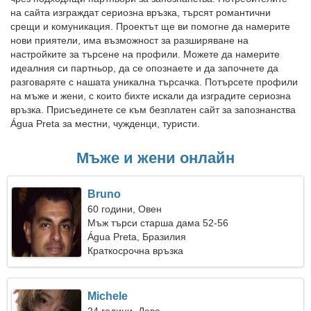
на сайта изграждат сериозна връзка, търсят романтични
срещи и комуникация. Проектът ще ви помогне да намерите
нови приятели, има възможност за разширяване на
настройките за търсене на профили. Можете да намерите
идеалния си партньор, да се опознаете и да започнете да
разговаряте с нашата уникална търсачка. Потърсете профили
на мъже и жени, с които бихте искали да изградите сериозна
връзка. Присъединете се към безплатен сайт за запознанства
Água Preta за местни, чужденци, туристи.
Мъже и жени онлайн
Bruno
60 години, Овен
Мъж търси старша дама 52-56
Água Preta, Бразилия
Краткосрочна връзка
Michele