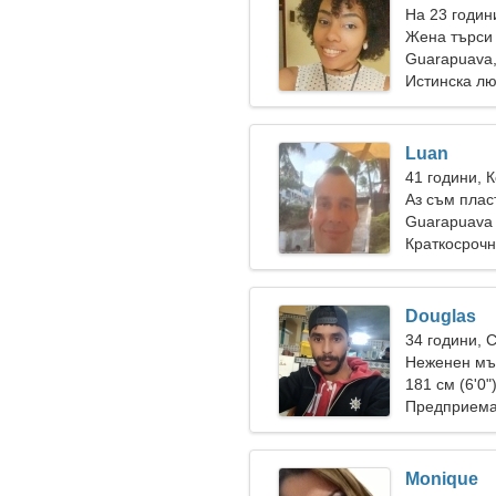
На 23 годин
Жена търси
Guarapuava
Истинска л
Luan
41 години, 
Аз съм плас
жена
Guarapuava
Краткосрочн
Douglas
34 години, 
Неженен мъ
181 см (6'0"
Предприема
Monique