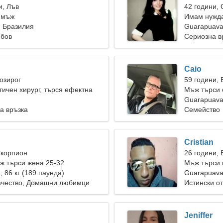
и, Лъв
42 години,
 мъж
Имам нужда
, Бразилия
ски заедно
Guarapuav
юбов
Сериозна в
Caio
Козирог
59 години, 
тичен хирург, търся ефектна
Мъж търси 
Guarapuava
а връзка
Семейство
Cristian
Скорпион
26 години,
ж търси жена 25-32
Мъж търси 
), 86 кг (189 паунда)
Guarapuav
чество, Домашни любимци
Истински о
Jeniffer