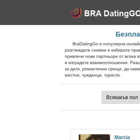
Безпла
BraDatingGo е популярна онлайн
разглеждате снимки и избирате пра
привлече нови партньори от всяка 
и изградете взаимоотношения. Разш
за дати, романтични срещи, да нам
местни, чужденци, туристи.
Marcia