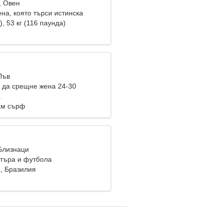
, Овен
на, която търси истинска
), 53 кг (116 паунда)
Лъв
 да срещне жена 24-30
a
ам сърф
 Близнаци
търа и футбола
, Бразилия