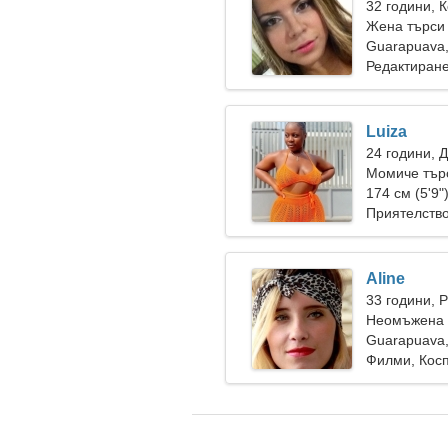
32 години, 
Жена търси
Guarapuava
Редактиране
природата
Luiza
24 години, 
Момиче тър
174 см (5'9"
Приятелств
Aline
33 години, 
Неомъжена ж
Guarapuava
Филми, Кос