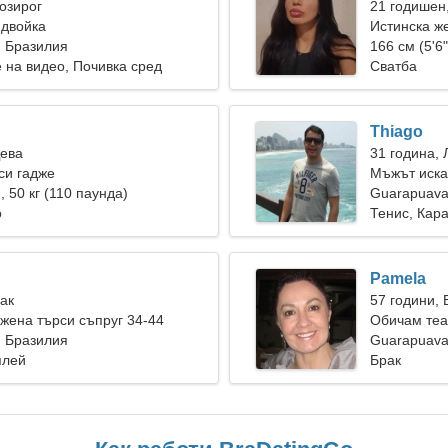
Козирог
21 годишен
 двойка
Истинска же
, Бразилия
връзка
166 см (5'6"
 на видео, Почивка сред
Сватба
Thiago
Дева
31 година, 
си гадже
Мъжът иска
), 50 кг (110 паунда)
Guarapuav
о
Тенис, Кар
Pamela
Рак
57 години,
ена търси съпруг 34-44
Обичам теа
, Бразилия
Guarapuava
плей
Брак