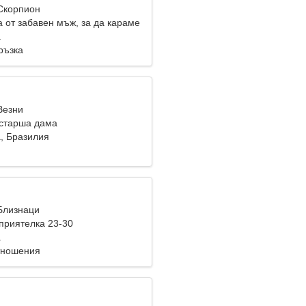
 Скорпион
 от забавен мъж, за да караме
a
ръзка
Везни
старша дама
, Бразилия
 Близнаци
приятелка 23-30
a
тношения