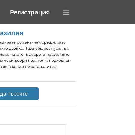
Регистрация
разилия
намирате романтични срещи, като
йте двойка. Тази общност успя да
фили, чатете, намерете правилните
 намери добри приятели, подходящи
 запознанства Guarapuava за