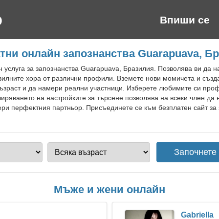
Впиши се
тни онлайн запознанства Guarapuava, Б
 услуга за запознанства Guarapuava, Бразилия. Позволява ви да 
вилните хора от различни профили. Вземете нови момичета и създа
възраст и да намери реални участници. Изберете любимите си про
иряването на настройките за търсене позволява на всеки член да
ери перфектния партньор. Присъединете се към безплатен сайт за
Мъже и жени онлайн
Gabriella