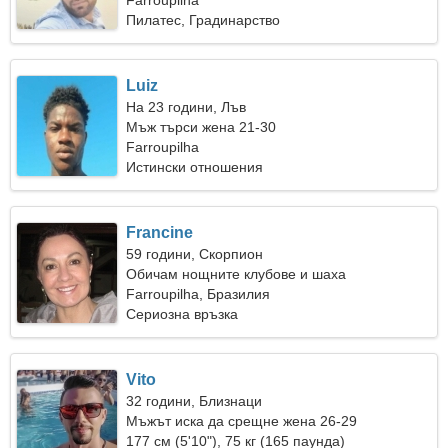
Farroupilha
Пилатес, Градинарство
Luiz
На 23 години, Лъв
Мъж търси жена 21-30
Farroupilha
Истински отношения
Francine
59 години, Скорпион
Обичам нощните клубове и шаха
Farroupilha, Бразилия
Сериозна връзка
Vito
32 години, Близнаци
Мъжът иска да срещне жена 26-29
177 см (5'10"), 75 кг (165 паунда)