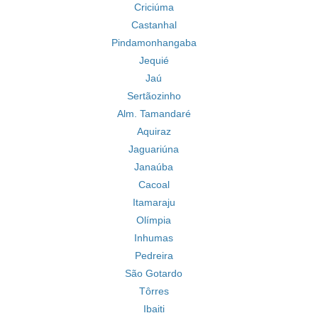
Criciúma
Castanhal
Pindamonhangaba
Jequié
Jaú
Sertãozinho
Alm. Tamandaré
Aquiraz
Jaguariúna
Janaúba
Cacoal
Itamaraju
Olímpia
Inhumas
Pedreira
São Gotardo
Tôrres
Ibaiti