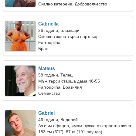
Скално катерене, Доброволчество
Gabriella
26 години, Близнаци
Смешна жена търси партньор
Farroupilha
Брак
Mateus
58 години, Телец
Мъж търси старша дама 48-55
Farroupilha, Бразилия
Семейство
Gabriel
46 години, Водолей
Аз съм офицер, имам нужда от страстна жена
183 см (6'1"), 87 кг (191 паунда)