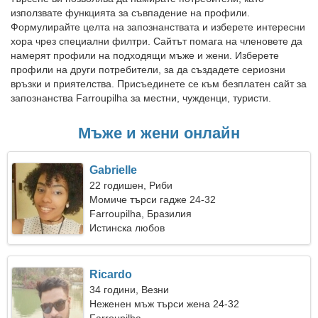
използвате функцията за съвпадение на профили.
Формулирайте целта на запознанствата и изберете интересни
хора чрез специални филтри. Сайтът помага на членовете да
намерят профили на подходящи мъже и жени. Изберете
профили на други потребители, за да създадете сериозни
връзки и приятелства. Присъединете се към безплатен сайт за
запознанства Farroupilha за местни, чужденци, туристи.
Мъже и жени онлайн
Gabrielle
22 годишен, Риби
Момиче търси гадже 24-32
Farroupilha, Бразилия
Истинска любов
Ricardo
34 години, Везни
Неженен мъж търси жена 24-32