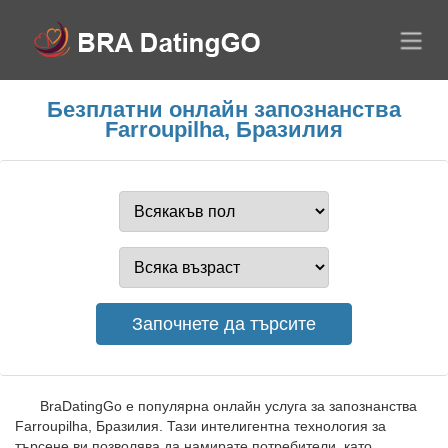
Безплатни онлайн запознанства
Farroupilha, Бразилия
BraDatingGo е популярна онлайн услуга за запознанства
Farroupilha, Бразилия. Тази интелигентна технология за
търсене ви позволява да намирате потребители, като