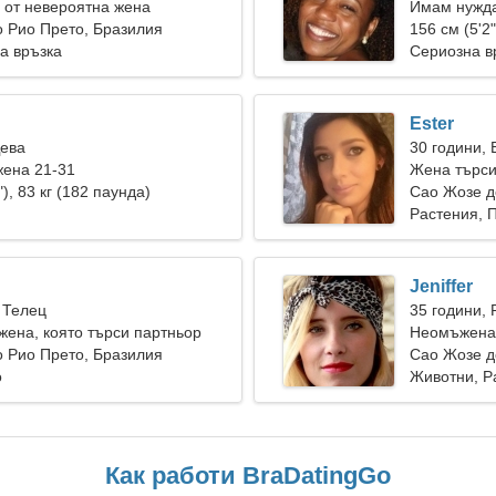
 от невероятна жена
Имам нужда
 Рио Прето, Бразилия
запознанст
156 см (5'2"
а връзка
Сериозна в
Ester
Дева
30 години, 
жена 21-31
Жена търси
"), 83 кг (182 паунда)
Сао Жозе д
Растения, 
Jeniffer
 Телец
35 години, 
ена, която търси партньор
Неомъжена 
 Рио Прето, Бразилия
Сао Жозе д
о
Животни, Р
Как работи BraDatingGo