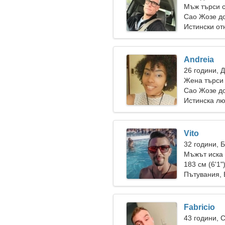
Мъж търси 
Сао Жозе до
Истински о
Andreia
26 години, 
Жена търси
Сао Жозе д
Истинска л
Vito
32 години, 
Мъжът иска
183 см (6'1"
Пътувания,
Fabricio
43 години, 