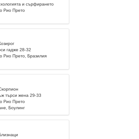
хологията и сърфирането
о Рио Прето
Козирог
си гадже 28-32
о Рио Прето, Бразилия
 Скорпион
ж търси жена 29-33
о Рио Прето
не, Боулинг
 Близнаци