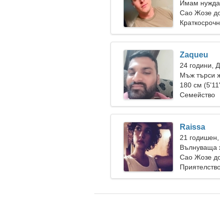
Имам нужда
Сао Жозе до
Краткосрочн
Zaqueu
24 години, 
Мъж търси 
180 см (5'11
Семейство
Raissa
21 годишен,
Вълнуваща ж
Сао Жозе до
Приятелств