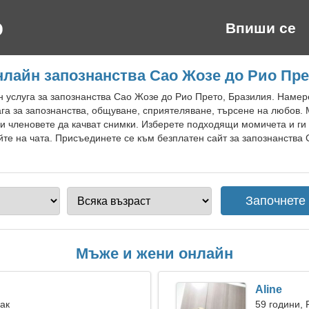
Впиши се
нлайн запознанства Сао Жозе до Рио Пре
 услуга за запознанства Сао Жозе до Рио Прето, Бразилия. Намере
ага за запознанства, общуване, сприятеляване, търсене на любов.
и членовете да качват снимки. Изберете подходящи момичета и ги 
йте на чата. Присъединете се към безплатен сайт за запознанства 
Мъже и жени онлайн
Aline
Рак
59 години, 