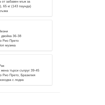
 от забавен мъж за
ва
), 65 кг (143 паунда)
ръзка
Везни
 двойка 36-38
о Рио Прето
Поп музика
Рак
жена търси съпруг 39-45
о Рио Прето, Бразилия
азходка с лодка