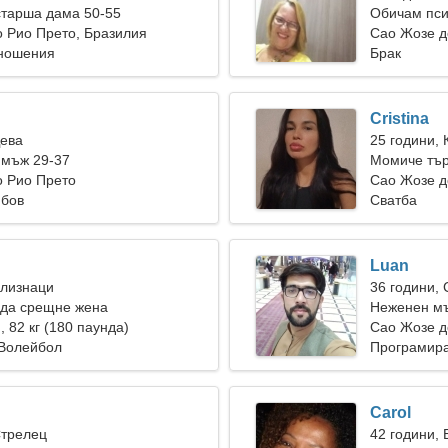
старша дама 50-55
Обичам пси
 Рио Прето, Бразилия
Сао Жозе д
тношения
Брак
Cristina
Дева
25 години, 
 мъж 29-37
Момиче тър
о Рио Прето
Сао Жозе д
юбов
Сватба
Luan
Близнаци
36 години,
 да срещне жена
Неженен мъ
), 82 кг (180 паунда)
Сао Жозе д
 Волейбол
Програмира
Carol
Стрелец
42 години,