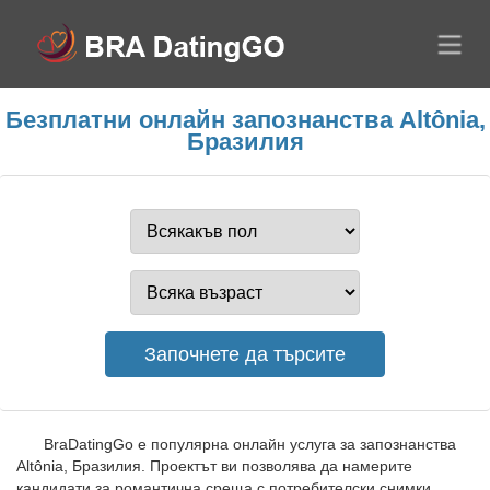
Безплатни онлайн запознанства Altônia,
Бразилия
BraDatingGo е популярна онлайн услуга за запознанства
Altônia, Бразилия. Проектът ви позволява да намерите
кандидати за романтична среща с потребителски снимки.