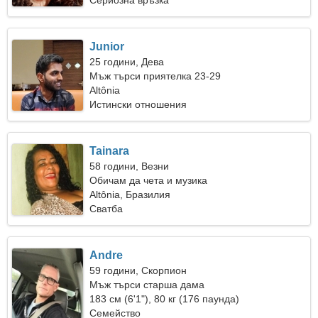
Сериозна връзка
Junior
25 години, Дева
Мъж търси приятелка 23-29
Altônia
Истински отношения
Tainara
58 години, Везни
Обичам да чета и музика
Altônia, Бразилия
Сватба
Andre
59 години, Скорпион
Мъж търси старша дама
183 см (6'1"), 80 кг (176 паунда)
Семейство