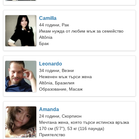
Camilla
44 години, Рак
Имам нужда от любим мъж за семейство
Altônia
Брак
Leonardo
34 години, Везни
Неженен мъж търси жена
Altônia, Бразилия
Образование, Масаж
Amanda
24 години, Скорпион
Мечтана жена, която търси истинска връзка
170 см (5'7"), 53 кг (116 паунда)
Приятелство