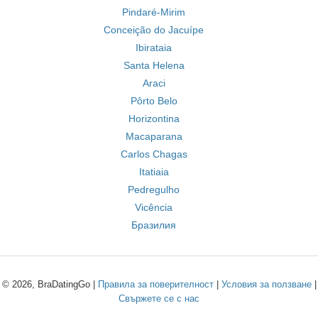
Pindaré-Mirim
Conceição do Jacuípe
Ibirataia
Santa Helena
Araci
Pôrto Belo
Horizontina
Macaparana
Carlos Chagas
Itatiaia
Pedregulho
Vicência
Бразилия
© 2026, BraDatingGo |
Правила за поверителност
|
Условия за ползване
|
Свържете се с нас