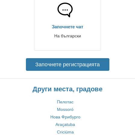
Започнете чат
На български
Започнете регистрацията
Други места, градове
Пелотас
Mossoró
Нова Фрибурго
Araçatuba
Criciúma