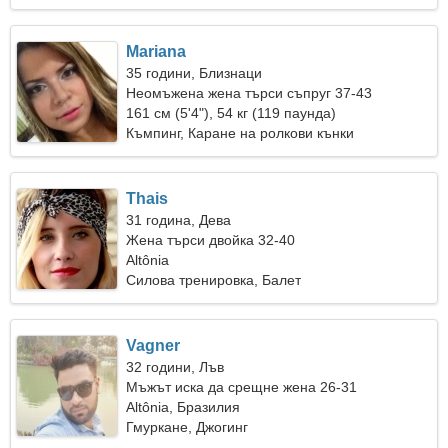
Mariana
35 години, Близнаци
Неомъжена жена търси съпруг 37-43
161 см (5'4"), 54 кг (119 паунда)
Къмпинг, Каране на ролкови кънки
Thais
31 година, Дева
Жена търси двойка 32-40
Altônia
Силова тренировка, Балет
Vagner
32 години, Лъв
Мъжът иска да срещне жена 26-31
Altônia, Бразилия
Гмуркане, Джогинг