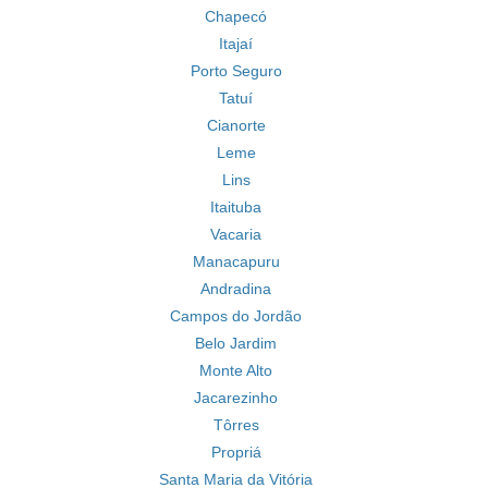
Chapecó
Itajaí
Porto Seguro
Tatuí
Cianorte
Leme
Lins
Itaituba
Vacaria
Manacapuru
Andradina
Campos do Jordão
Belo Jardim
Monte Alto
Jacarezinho
Tôrres
Propriá
Santa Maria da Vitória