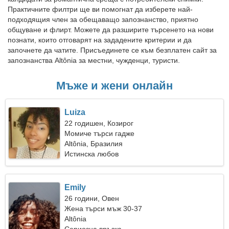
Практичните филтри ще ви помогнат да изберете най-
подходящия член за обещаващо запознанство, приятно
общуване и флирт. Можете да разширите търсенето на нови
познати, които отговарят на зададените критерии и да
започнете да чатите. Присъединете се към безплатен сайт за
запознанства Altônia за местни, чужденци, туристи.
Мъже и жени онлайн
Luiza
22 годишен, Козирог
Момиче търси гадже
Altônia, Бразилия
Истинска любов
Emily
26 години, Овен
Жена търси мъж 30-37
Altônia