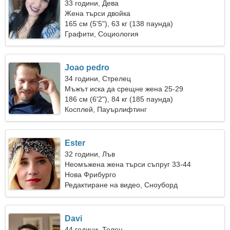
33 години, Дева
Жена търси двойка
165 см (5'5"), 63 кг (138 паунда)
Графити, Социология
Joao pedro
34 години, Стрелец
Мъжът иска да срещне жена 25-29
186 см (6'2"), 84 кг (185 паунда)
Косплей, Пауърлифтинг
Ester
32 години, Лъв
Неомъжена жена търси съпруг 33-44
Нова Фрибурго
Редактиране на видео, Сноуборд
Davi
44 години, Телец