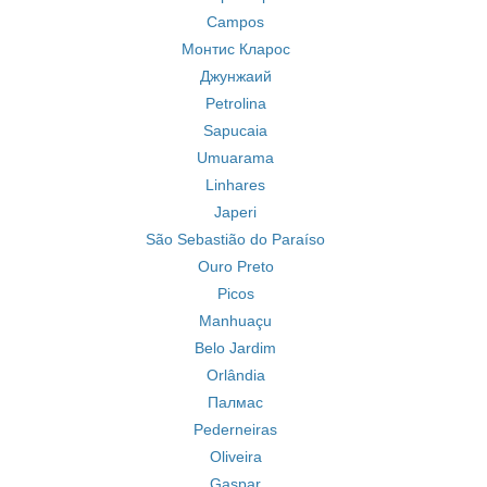
Campos
Монтис Кларос
Джунжаий
Petrolina
Sapucaia
Umuarama
Linhares
Japeri
São Sebastião do Paraíso
Ouro Preto
Picos
Manhuaçu
Belo Jardim
Orlândia
Палмас
Pederneiras
Oliveira
Gaspar