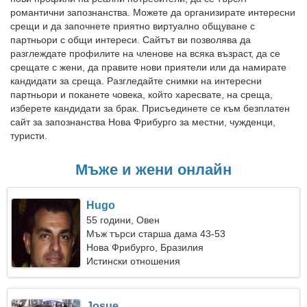
романтични запознанства. Можете да организирате интересни
срещи и да започнете приятно виртуално общуване с
партньори с общи интереси. Сайтът ви позволява да
разглеждате профилите на членове на всяка възраст, да се
срещате с жени, да правите нови приятели или да намирате
кандидати за среща. Разгледайте снимки на интересни
партньори и поканете човека, който харесвате, на среща,
изберете кандидати за брак. Присъединете се към безплатен
сайт за запознанства Нова Фрибурго за местни, чужденци,
туристи.
Мъже и жени онлайн
Hugo
55 години, Овен
Мъж търси старша дама 43-53
Нова Фрибурго, Бразилия
Истински отношения
Josue