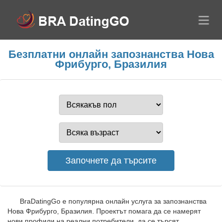
Безплатни онлайн запознанства Нова
Фрибурго, Бразилия
BraDatingGo е популярна онлайн услуга за запознанства
Нова Фрибурго, Бразилия. Проектът помага да се намерят
нови профили на реални потребители, да се търсят