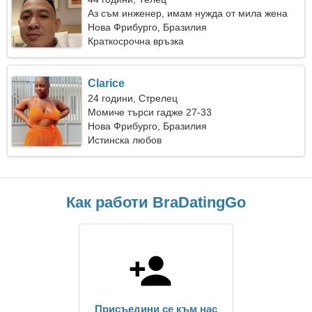
Аз съм инженер, имам нужда от мила жена
Нова Фрибурго, Бразилия
Краткосрочна връзка
Clarice
24 години, Стрелец
Момиче търси гадже 27-33
Нова Фрибурго, Бразилия
Истинска любов
Как работи BraDatingGo
Присъедини се към нас