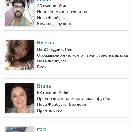
35 години, Лъв
Неженен мъж търси жена
Нова Фрибурго
Боулинг, Плуване
Heloisa
На 23 години, Рак
Обожавана жена, която търси страстна връзка
Нова Фрибурго
Брак
Bruna
58 години, Риби
Предпочитам ролкови кънки и футбол
Нова Фрибурго, Бразилия
Приятелство
Italo