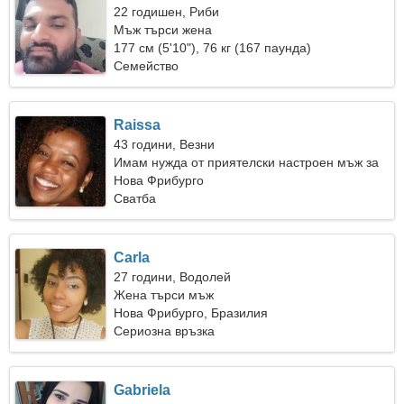
22 годишен, Риби
Мъж търси жена
177 см (5'10"), 76 кг (167 паунда)
Семейство
Raissa
43 години, Везни
Имам нужда от приятелски настроен мъж за
къмпинг
Нова Фрибурго
Сватба
Carla
27 години, Водолей
Жена търси мъж
Нова Фрибурго, Бразилия
Сериозна връзка
Gabriela