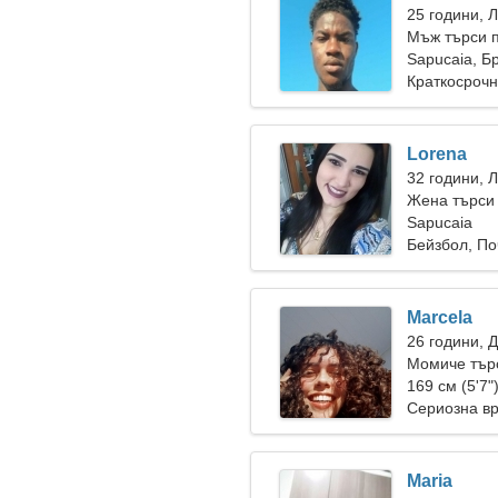
25 години, 
Мъж търси п
Sapucaia, Б
Краткосрочн
Lorena
32 години, 
Жена търси 
Sapucaia
Бейзбол, По
Marcela
26 години, 
Момиче тър
169 см (5'7"
Сериозна в
Maria