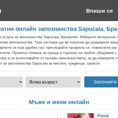
Впиши се
атни онлайн запознанства Sapucaia, Бр
 услуга за запознанства Sapucaia, Бразилия. Изберете интересни л
нови запознанства. Тази система ще ви помогне да разширите ваш
инете се към удобен чат, прегледайте профила си, помислете как м
ятели. Проектът помага за среща и търсене на любов, общуване 
хора и се възползвайте от онлайн запознанствата, за да намерите 
 за запознанства Sapucaia за местни, чужденци, туристи.
Мъже и жени онлайн
Paola