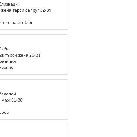
 Близнаци
жена търси съпруг 32-39
ство, Баскетбол
Риби
ж търси жена 26-31
Бразилия
ивопис
 Водолей
 мъж 31-38
юбов