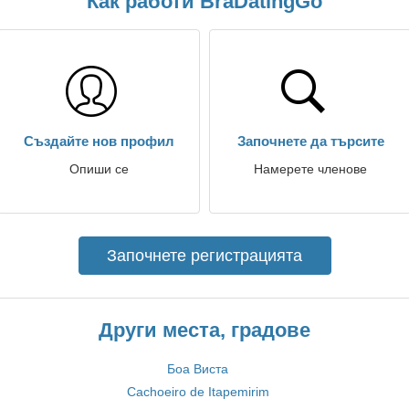
Как работи BraDatingGo
Създайте нов профил
Започнете да търсите
Опиши се
Намерете членове
Започнете регистрацията
Други места, градове
Боа Виста
Cachoeiro de Itapemirim