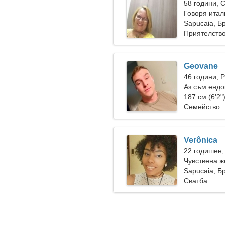
58 години, 
Говоря итал
Sapucaia, Б
Приятелств
Geovane
46 години, 
Аз съм ендо
жена
187 см (6'2"
Семейство
Verônica
22 годишен,
Чувствена ж
Sapucaia, Б
Сватба