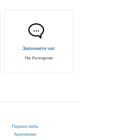
Започнете чат
На български
Пираси-каба
Арапирака