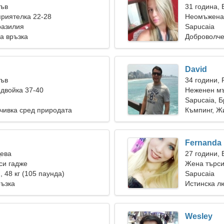
Лъв
31 година,
риятелка 22-28
Неомъжена 
разилия
Sapucaia
а връзка
Доброволче
David
Лъв
34 години, 
двойка 37-40
Неженен мъ
Sapucaia, 
чивка сред природата
Къмпинг, Ж
Fernanda
Дева
27 години,
си гадже
Жена търси
), 48 кг (105 паунда)
Sapucaia
ръзка
Истинска л
Wesley