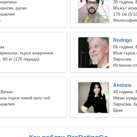
Скорпион
35 години, 
иански, руски
Мъжът иска
разилия
176 см (5'10
о
Философия,
Rodrigo
Рак
56 години,
кринолог, търся енергична
Мъж търси 
), 80 кг (176 паунда)
Sapucaia
Истински о
Andreia
 Везни
40 години, 
ена търси някой като теб
Имам нужда
разилия
танцуваме 
Sapucaia, 
Брак