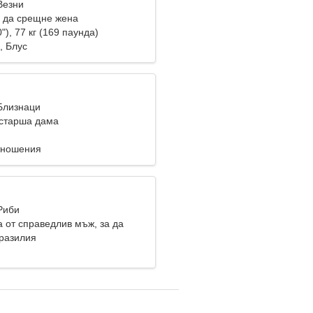
Везни
 да срещне жена
"), 77 кг (169 паунда)
 Блус
 Близнаци
старша дама
тношения
Риби
 от справедлив мъж, за да
заедно
Бразилия