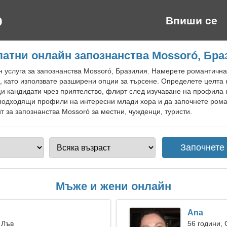
Впиши се
латни онлайн запознанства Mossoró, Бра
н услуга за запознанства Mossoró, Бразилия. Намерете романтичн
, като използвате разширени опции за търсене. Определете целта 
 кандидати чрез приятелство, флирт след изучаване на профила н
 подходящи профили на интересни млади хора и да започнете рома
 за запознанства Mossoró за местни, чужденци, туристи.
Мъже и жени онлайн
Ana
 Лъв
56 години,