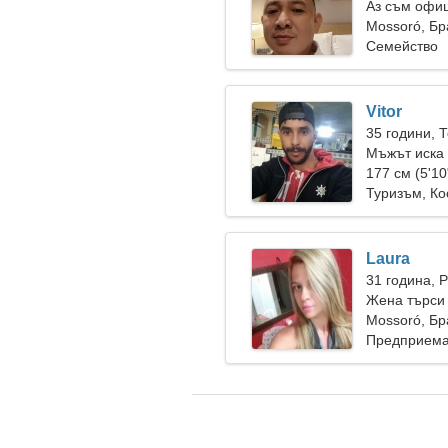
Аз съм офиц
жена
Mossoró, Бр
Семейство
Vitor
35 години, 
Мъжът иска
177 см (5'10
Туризъм, Ко
Laura
31 година, 
Жена търси
Mossoró, Бр
Предприема