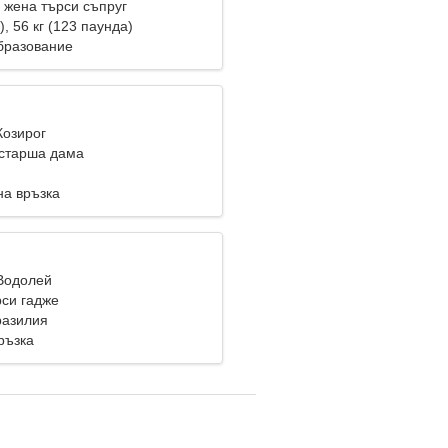
жена търси съпруг
), 56 кг (123 паунда)
бразование
Козирог
старша дама
на връзка
 Водолей
си гадже
разилия
ръзка