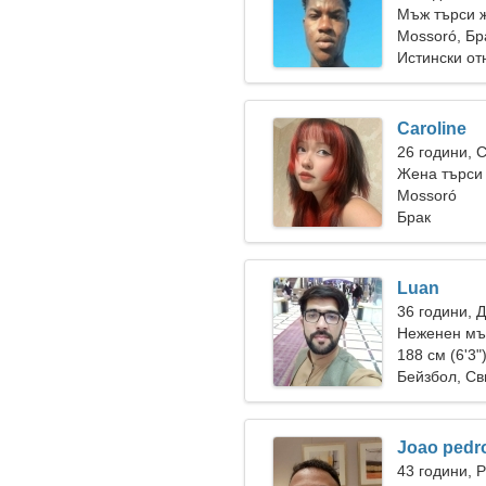
Мъж търси 
Mossoró, Бр
Истински о
Caroline
26 години, 
Жена търси
Mossoró
Брак
Luan
36 години, 
Неженен мъ
188 см (6'3"
Бейзбол, Св
Joao pedr
43 години, 