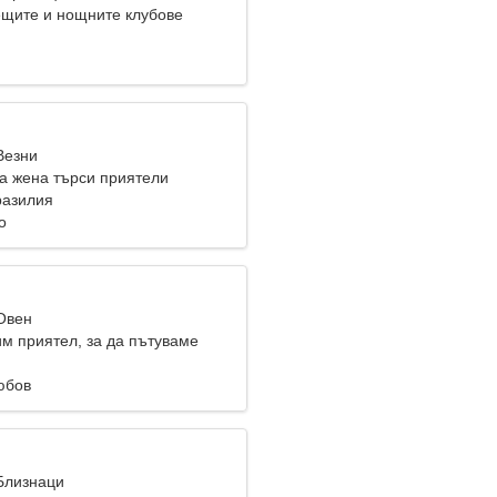
щите и нощните клубове
Везни
а жена търси приятели
разилия
о
 Овен
м приятел, за да пътуваме
юбов
 Близнаци