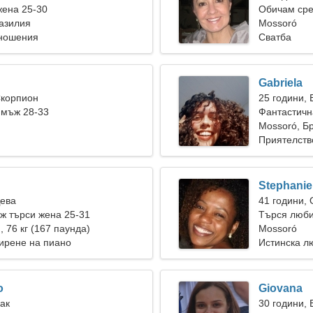
жена 25-30
Обичам сре
азилия
Mossoró
тношения
Сватба
Gabriela
Скорпион
25 години, 
 мъж 28-33
Фантастичн
Mossoró, Б
Приятелств
Stephanie
Дева
41 години,
ж търси жена 25-31
Търся люби
), 76 кг (167 паунда)
заедно
Mossoró
ирене на пиано
Истинска л
o
Giovana
Рак
30 години,