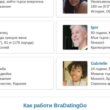
ер, който търси енергична
Неомъжена 
азилия
160 см (5'3"
История, О
Igor
Телец
60 години, 
 да срещне жена
Мъж търси 
"), 81 кг (178 паунда)
Mossoró
сплей
Краткосроч
Gabrielle
Риби
24 години,
 двойка
Момиче тър
азилия
Mossoró, Б
чество, Караоке
Сериозна в
Как работи BraDatingGo