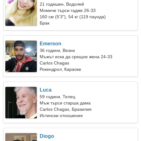
21 годишен, Водолей
Момиче търси гадже 26-33
160 см (5'3"), 54 кг (119 паунда)
Брак
Emerson
36 години, Везни
Мъжът иска да срещне жена 24-33
Carlos Chagas
Рокендрол, Караоке
Luca
59 години, Телец
Мъж търси старша дама
Carlos Chagas, Бразилия
Истински отношения
Diogo