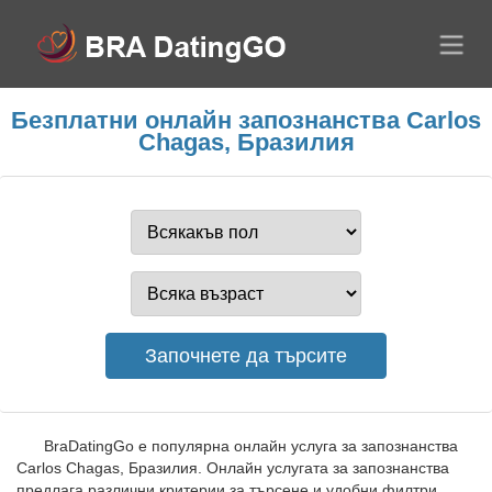
Безплатни онлайн запознанства Carlos
Chagas, Бразилия
BraDatingGo е популярна онлайн услуга за запознанства
Carlos Chagas, Бразилия. Онлайн услугата за запознанства
предлага различни критерии за търсене и удобни филтри,