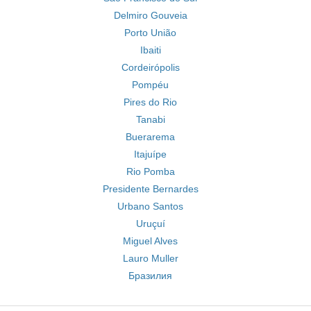
Delmiro Gouveia
Porto União
Ibaiti
Cordeirópolis
Pompéu
Pires do Rio
Tanabi
Buerarema
Itajuípe
Rio Pomba
Presidente Bernardes
Urbano Santos
Uruçuí
Miguel Alves
Lauro Muller
Бразилия