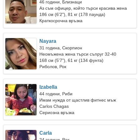
46 години, Близнаци
Аз съм офицер, който търси красива жена
186 см (6'2"), 81 кг (178 паунда)
Краткосрочна връзка
Nayara
31 година, Скорпион
Неомъжена жена търси съпруг 32-40
168 см (5'7"), 61 кг (134 фунта)
Риболов, Рок
Izabella
44 години, Риби
Имам нужда от щастлив фитнес мъж
Carlos Chagas
Сериозна връзка
Carla
24 години, Рак