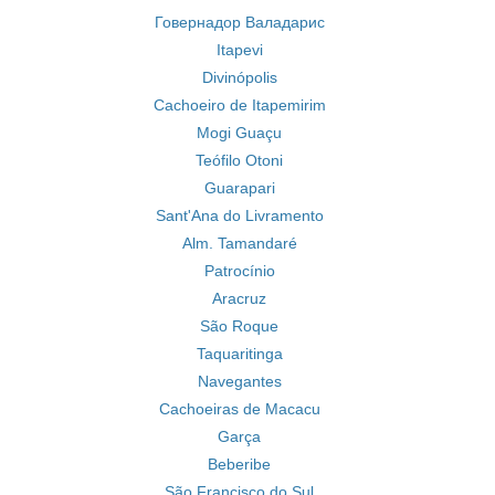
Говернадор Валадарис
Itapevi
Divinópolis
Cachoeiro de Itapemirim
Mogi Guaçu
Teófilo Otoni
Guarapari
Sant'Ana do Livramento
Alm. Tamandaré
Patrocínio
Aracruz
São Roque
Taquaritinga
Navegantes
Cachoeiras de Macacu
Garça
Beberibe
São Francisco do Sul