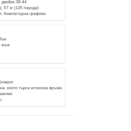
 двойка 38-44
), 57 кг (125 паунда)
и, Компютърна графика
Лъв
и мъж
Козирог
а, която търси истинска връзка
азилия
о