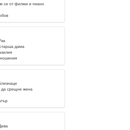
м се от филми и пиано
юбов
Рак
старша дама
азилия
тношения
 Близнаци
 да срещне жена
атър
Дева