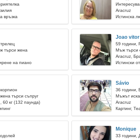
приятелка
Интересува
азилия
Aracruz
а връзка
Истинска л
Joao vitor
Стрелец
59 години, 
ж търси жена
Мъж търси 
Aracruz, Бр
ирене на пиано
Истински о
Sávio
Скорпион
36 години,
жена търси съпруг
Мъжът иска
), 60 кг (132 паунда)
Aracruz
мпинг
Картинг, Те
Monique
Водолей
33 години, 