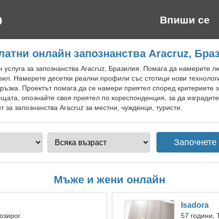
Впиши се
латни онлайн запознанства Aracruz, Бра
 услуга за запознанства Aracruz, Бразилия. Помага да намерите л
ил. Намерете десетки реални профили със стотици нови технологи
връзка. Проектът помага да се намери приятел според критериите 
ещата, опознайте своя приятел по кореспонденция, за да изградит
 за запознанства Aracruz за местни, чужденци, туристи.
Мъже и жени онлайн
Isadora
Козирог
57 години, 