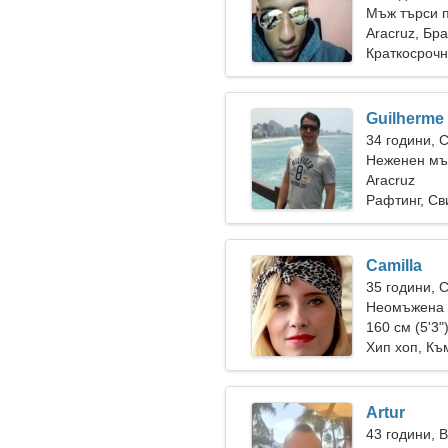
Мъж търси 
Aracruz, Бр
Краткосрочн
Guilherme
34 години, 
Неженен мъ
Aracruz
Рафтинг, Св
Camilla
35 години, 
Неомъжена 
160 см (5'3"
Хип хоп, Къ
Artur
43 години, 