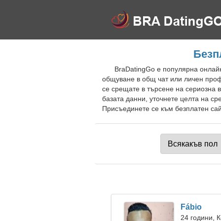
Безп
BraDatingGo е популярна онлайн
общуване в общ чат или личен проф
се срещате в търсене на сериозна 
базата данни, уточнете целта на ср
Присъединете се към безплатен сайт
Fábio
24 години, 