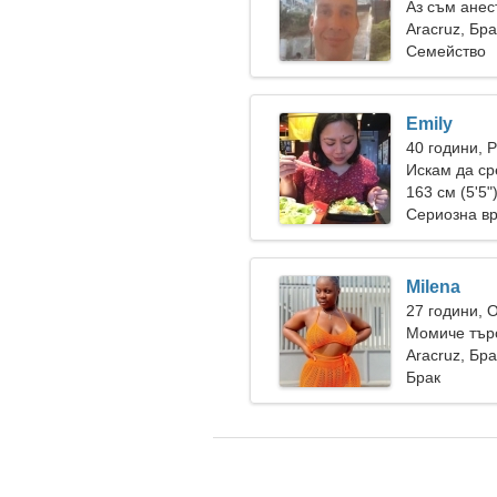
Аз съм анес
срамежлива
Aracruz, Бр
Семейство
Emily
40 години, 
Искам да с
163 см (5'5"
Сериозна в
Milena
27 години, 
Момиче тър
Aracruz, Бр
Брак