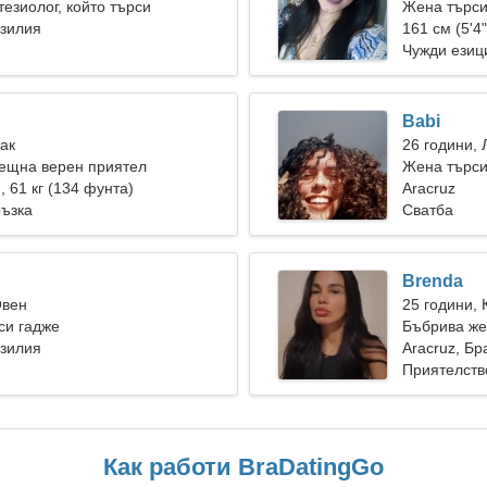
тезиолог, който търси
Жена търси
 жена
азилия
161 см (5'4"
Чужди езиц
Babi
Рак
26 години, 
рещна верен приятел
Жена търс
), 61 кг (134 фунта)
Aracruz
ръзка
Сватба
Brenda
Овен
25 години, 
си гадже
Бъбрива жен
азилия
Aracruz, Бр
Приятелств
Как работи BraDatingGo