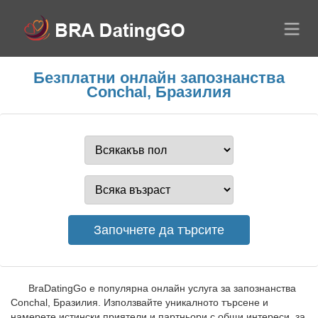
Безплатни онлайн запознанства
Conchal, Бразилия
BraDatingGo е популярна онлайн услуга за запознанства
Conchal, Бразилия. Използвайте уникалното търсене и
намерете истински приятели и партньори с общи интереси, за