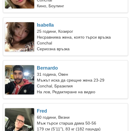
Conchal
Кино, Боулинг
Isabella
25 години, Козирог
Несравнима жена, която търси връзка
Conchal
Сериозна връзка
Bernardo
31 година, Овен
Мъжът иска да срещне жена 23-29
Conchal, Бразилия
На лов, Редактиране на видео
Fred
60 години, Везни
Мъж търси старша дама 50-56
179 см (5'11"), 83 кг (182 паунда)