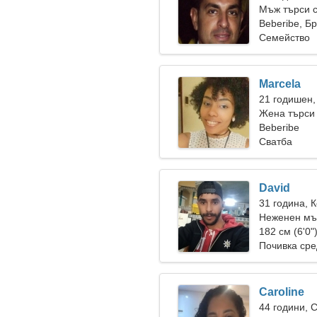
Мъж търси 
Beberibe, Б
Семейство
Marcela
21 годишен,
Жена търси
Beberibe
Сватба
David
31 година, 
Неженен мъ
182 см (6'0"
Почивка сре
Caroline
44 години, 