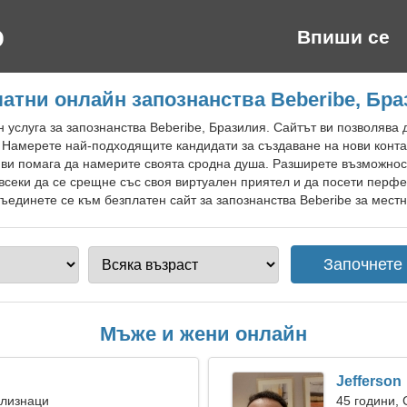
Впиши се
атни онлайн запознанства Beberibe, Бр
 услуга за запознанства Beberibe, Бразилия. Сайтът ви позволява 
 Намерете най-подходящите кандидати за създаване на нови контак
и помага да намерите своята сродна душа. Разширете възможност
всеки да се срещне със своя виртуален приятел и да посети перфе
ъединете се към безплатен сайт за запознанства Beberibe за местн
Мъже и жени онлайн
Jefferson
Близнаци
45 години,