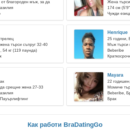
от благороден мъж, за да
Жена търси
заедно
разилия
174 см (5'9"
о
Чужди езиц
Henrique
Стрелец
25 години, 
ена търси съпруг 32-40
Мъж търси 
), 54 кг (119 паунда)
Beberibe
к
Краткосроч
Mayara
Рак
22 годишен
да срещне жена 27-33
Момиче тър
разилия
Beberibe, 
 Пауърлифтинг
Брак
Как работи BraDatingGo