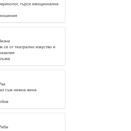
окринолог, търся емоционална
тношения
Везни
 се от театрално изкуство и
Бразилия
ръзка
Рак
 аз съм нежна жена
юбов
Риби