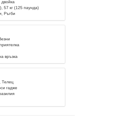
 двойка
), 57 кг (125 паунда)
и, Ръгби
Везни
приятелка
на връзка
, Телец
си гадже
Бразилия