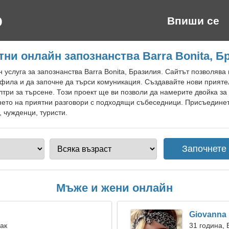
Впиши се
тни онлайн запознанства Barra Bonita, Б
 услуга за запознанства Barra Bonita, Бразилия. Сайтът позволява 
фила и да започне да търси комуникация. Създавайте нови прияте
три за търсене. Този проект ще ви позволи да намерите двойка з
нето на приятни разговори с подходящи събеседници. Присъединет
, чужденци, туристи.
Мъже и жени онлайн
Giovanna
Рак
31 година,