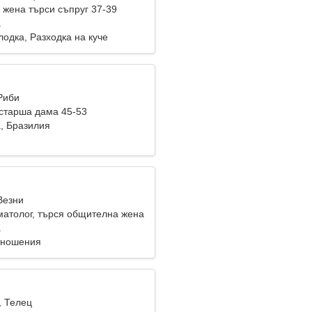
жена търси съпруг 37-39
a
лодка, Разходка на куче
Риби
старша дама 45-53
a, Бразилия
Везни
матолог, търся общителна жена
a
тношения
, Телец