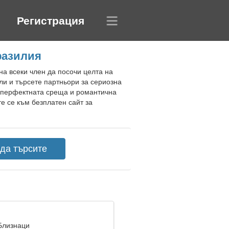
Регистрация
разилия
на всеки член да посочи целта на
ли и търсете партньори за сериозна
а перфектната среща и романтична
е се към безплатен сайт за
 Близнаци