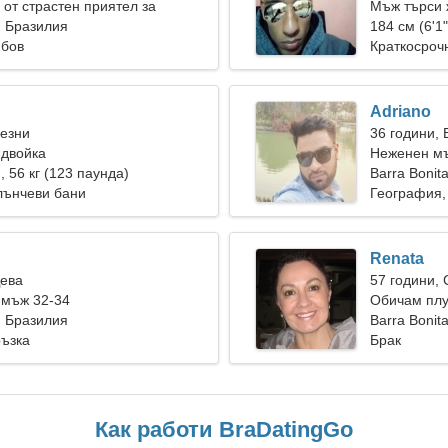
от страстен приятел за
Мъж търси 
едно
, Бразилия
184 см (6'1"
юбов
Краткосроч
Adriano
Везни
36 години,
 двойка
Неженен мъ
), 56 кг (123 паунда)
Barra Bonit
лънчеви бани
География,
Renata
Дева
57 години,
 мъж 32-34
Обичам плу
, Бразилия
Barra Bonit
ръзка
Брак
Как работи BraDatingGo