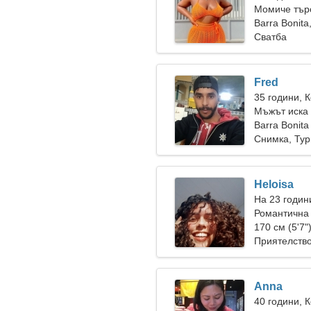
Момиче търс
Barra Bonita
Сватба
Fred
35 години, 
Мъжът иска
Barra Bonita
Снимка, Ту
Heloisa
На 23 годин
Романтична
170 см (5'7"
Приятелств
Anna
40 години, 