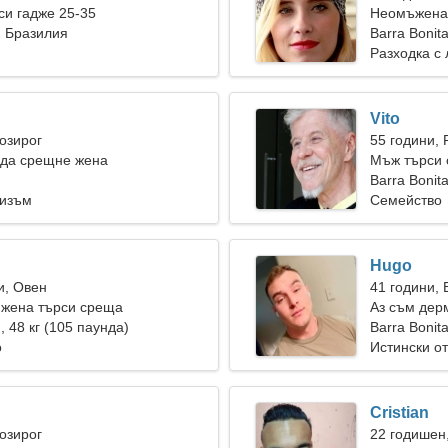
и гадже 25-35
Неомъжена 
, Бразилия
Barra Bonit
Разходка с 
Vito
Козирог
55 години, 
 да срещне жена
Мъж търси 
Barra Bonit
ризъм
Семейство
Hugo
и, Овен
41 години, 
 жена търси среща
Аз съм дер
), 48 кг (105 паунда)
Barra Bonit
о
Истински о
Cristian
Козирог
22 годишен