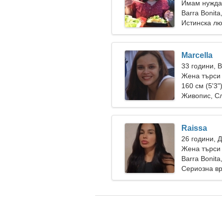
Имам нужда 
разходка за
Barra Bonita
Истинска л
Marcella
33 години, 
Жена търси
160 см (5'3"
Живопис, С
Raissa
26 години, 
Жена търси
Barra Bonita
Сериозна в