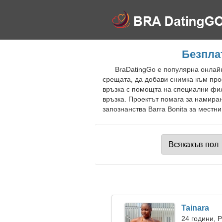
Безпла
BraDatingGo е популярна онлайн
срещата, да добави снимка към про
връзка с помощта на специални фил
връзка. Проектът помага за намира
запознанства Barra Bonita за местни
Tainara
24 години, 