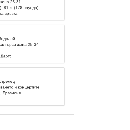
жена 26-31
), 81 кг (178 паунда)
на връзка
 Водолей
ж търси жена 25-34
a
 Дартс
 Стрелец
ването и концертите
a, Бразилия