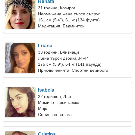
Renata
31 година, Козирог
Неомъжена жена търси съпруг
161 см (5'4"), 61 кг (134 фунта)
Медитация, Бадминтон
Luana
33 години, Близнаци
Жена търси двойка 34-44
175 см (5'9"), 64 кг (141 паунда)
Приключенията, Спортни дейности
Isabela
22 годишен, Лъв
Момиче търси гадже
Moju
Сериозна връзка
Cristina