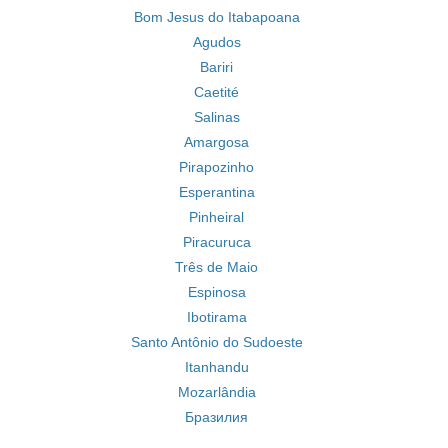
Bom Jesus do Itabapoana
Agudos
Bariri
Caetité
Salinas
Amargosa
Pirapozinho
Esperantina
Pinheiral
Piracuruca
Três de Maio
Espinosa
Ibotirama
Santo Antônio do Sudoeste
Itanhandu
Mozarlândia
Бразилия