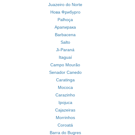
Juazeiro do Norte
Нова Фрибурго
Palhoça
Арапирака
Barbacena
Salto
Ji-Paraná
Itaguaí
Campo Mourão
Senador Canedo
Caratinga
Mococa
Carazinho
Ipojuca
Cajazeiras
Morrinhos
Coroatá
Barra do Bugres