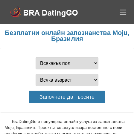
Безплатни онлайн запознанства Moju,
Бразилия
BraDatingGo е популярна онлайн услуга за запознанства
Moju, Бразилия. Проектът се актуализира постоянно с нови
профили с потребителски снимки, което ви позволява да