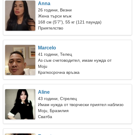
Anna
26 години, Везни
Жена търси мъж
168 см (5'7"), 55 кг (121 паунда)
Приятелство
Marcelo
41 години, Телец
Аз съм счетоводител, имам нужда от
романтична жена
Moju
Краткосрочна връзка
Aline
43 години, Стрелец
Имам нужда от творчески приятел наблизо
Moju, Бразилия
Сватба