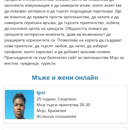
започнете комуникация и да намерите мъже, които знаят как
да показват интереси и да търсят подходящи партньори. Ще
ви помогне да правите прости запознанства, да чатите и да
намерите сериозна връзка, да търсите приятелство, хобита,
да посочите целта на срещата. Общността помага да
срещнете интересни момичета, дава ви възможност да
разширите хоризонтите си. Позволява на хората да създават
нови приятели, да търсят любов, да чатят, да избират
профили, които харесват, и да добавят красиви снимки.
Присъединете се към безплатен сайт за запознанства Moju за
местни, чужденци, туристи.
Мъже и жени онлайн
Igor
25 години, Скорпион
Мъж търси приятелка 26-30
Moju, Бразилия
Истински отношения