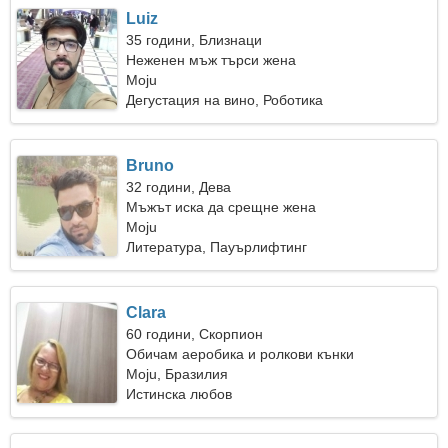
Luiz
35 години, Близнаци
Неженен мъж търси жена
Moju
Дегустация на вино, Роботика
Bruno
32 години, Дева
Мъжът иска да срещне жена
Moju
Литература, Пауърлифтинг
Clara
60 години, Скорпион
Обичам аеробика и ролкови кънки
Moju, Бразилия
Истинска любов