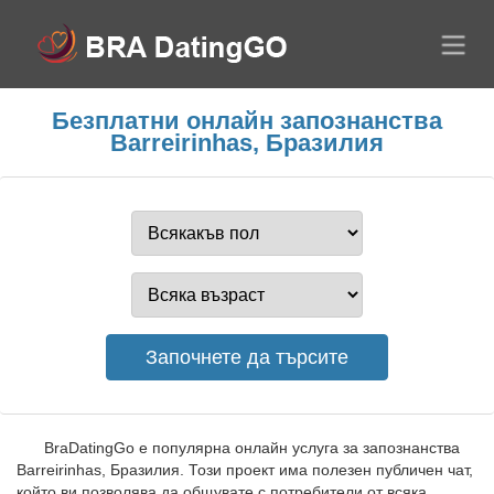
Безплатни онлайн запознанства
Barreirinhas, Бразилия
BraDatingGo е популярна онлайн услуга за запознанства
Barreirinhas, Бразилия. Този проект има полезен публичен чат,
който ви позволява да общувате с потребители от всяка