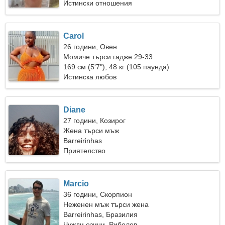
Истински отношения
Carol
26 години, Овен
Момиче търси гадже 29-33
169 см (5'7"), 48 кг (105 паунда)
Истинска любов
Diane
27 години, Козирог
Жена търси мъж
Barreirinhas
Приятелство
Marcio
36 години, Скорпион
Неженен мъж търси жена
Barreirinhas, Бразилия
Чужди езици, Риболов