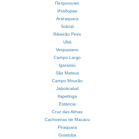
Петрополис
Итабораи
Araraquara
Sobral
Ribeirão Pires
Ubá
Vespasiano
Campo Largo
Igarassu
São Mateus
Campo Mourão
Jaboticabal
Itapetinga
Estância
Cruz das Almas
Cachoeiras de Macacu
Piraquara
Goiatuba