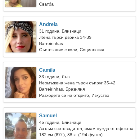
Сватба
Andreia
31 година, Близнаци
Жена търси двойка 34-39
Barreirinhas
Състезание с коли, Социология
Camila
33 години, Лъв
Неомъжена жена търси съпруг 35-42
Barreirinhas, Бразилия
Разходете се на открито, Изкуство
Samuel
45 години, Близнаци
Аз съм счетоводител, имам нужда от ефектна
жена
182 см (6'0"), 88 кг (194 фунта)