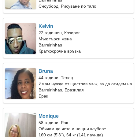
Barreirinhas
Сноуборд, Рисуване по тяло
Kelvin
22 годишен, Козирог
Мъж търси жена
Barreirinhas
Краткосрочна връзка
Bruna
44 години, Телец
Имам нужда от щастлив мъж, за да отидем на
къмпинг заедно
Barreirinhas, Бразилия
Брак
Monique
58 години, Рак
Обичам да чета и нощни клубове
160 см (5'3"), 64 кг (141 паунда)