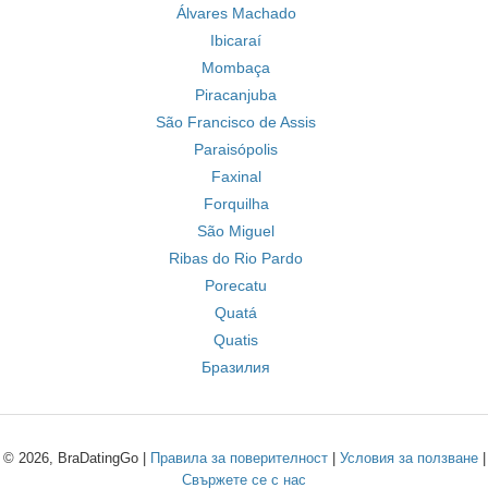
Álvares Machado
Ibicaraí
Mombaça
Piracanjuba
São Francisco de Assis
Paraisópolis
Faxinal
Forquilha
São Miguel
Ribas do Rio Pardo
Porecatu
Quatá
Quatis
Бразилия
© 2026, BraDatingGo |
Правила за поверителност
|
Условия за ползване
|
Свържете се с нас