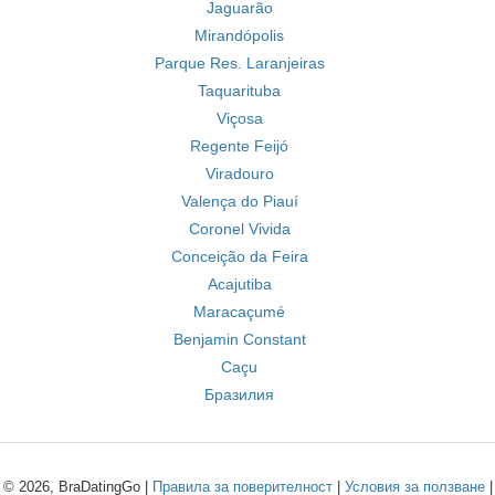
Jaguarão
Mirandópolis
Parque Res. Laranjeiras
Taquarituba
Viçosa
Regente Feijó
Viradouro
Valença do Piauí
Coronel Vivida
Conceição da Feira
Acajutiba
Maracaçumé
Benjamin Constant
Caçu
Бразилия
© 2026, BraDatingGo |
Правила за поверителност
|
Условия за ползване
|