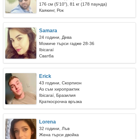
176 см (5'10"), 81 кг (178 паунда)
Каякинг, Рок
Samara
24 години, Дева
Момиче търси гадже 28-36
Ibicaraí
Сватба
Erick
43 години, Скорпион
Аз съм хиропрактик
Ibicaraí, Бразилия
Краткосрочна връзка
Lorena
32 години, Лъв
Жена търси двойка