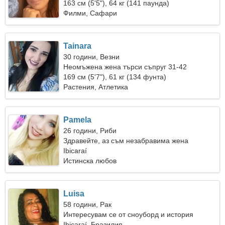
163 см (5'5"), 64 кг (141 паунда)
Филми, Сафари
Tainara
30 години, Везни
Неомъжена жена търси съпруг 31-42
169 см (5'7"), 61 кг (134 фунта)
Растения, Атлетика
Pamela
26 години, Риби
Здравейте, аз съм незабравима жена
Ibicaraí
Истинска любов
Luisa
58 години, Рак
Интересувам се от сноуборд и история
Ibicaraí, Бразилия