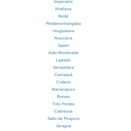
Imperatriz
Итабуна
Ibirité
Pindamonhangaba
Uruguaiana
Araucária
Japeri
João Monlevade
Lajeado
Seropédica
Camaquã
Crateús
Manacapuru
Breves
Três Pontas
Cabreúva
Salto de Pirapora
Jaraguá