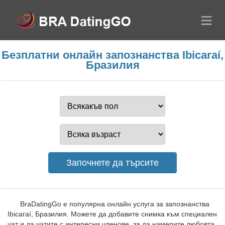
Безплатни онлайн запознанства Ibicaraí,
Бразилия
BraDatingGo е популярна онлайн услуга за запознанства
Ibicaraí, Бразилия. Можете да добавите снимка към специален
чат и да чатите с интересни членове, за да намерите любовта.