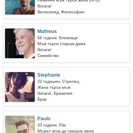
Неженен мъж търси жена 26-33
Ibicaraí
Велосипед, Философия
Matheus
56 години, Близнаци
Мъж търси старша дама
Ibicaraí
Семейство
Stephanie
22 годишен, Стрелец
Жена търси мъж
Ibicaraí, Бразилия
Брак
Paulo
33 години, Рак
Мъжът иска да срещне жена