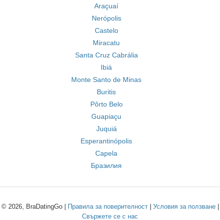
Araçuaí
Nerópolis
Castelo
Miracatu
Santa Cruz Cabrália
Ibiá
Monte Santo de Minas
Buritis
Pôrto Belo
Guapiaçu
Juquiá
Esperantinópolis
Capela
Бразилия
© 2026, BraDatingGo |
Правила за поверителност
|
Условия за ползване
|
Свържете се с нас