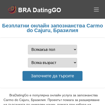
Безплатни онлайн запознанства Carmo
do Cajuru, Бразилия
BraDatingGo е популярна онлайн услуга за запознанства
Carmo do Cajuru, Бразилия. Проектът помага за разширяване
на търсачката по уникален начин, помага при избора на