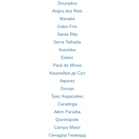
Dourados
Angra dos Reis
Marabá
Cabo Frio
Santa Rita
Serra Talhada
Ituiutaba
Esteio
Pará de Minas
Кашоейра до Сул
Aquiraz
Gurupi
Трес Корасойнс
Caratinga
Além Paraíba
Quirinópolis
Campo Maior
Сенадор Гиомард