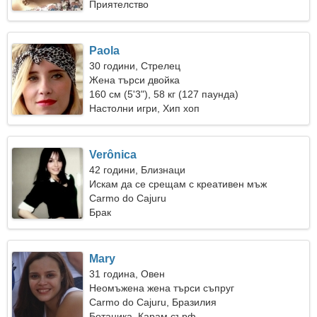
Приятелство
Paola
30 години, Стрелец
Жена търси двойка
160 см (5'3"), 58 кг (127 паунда)
Настолни игри, Хип хоп
Verônica
42 години, Близнаци
Искам да се срещам с креативен мъж
Carmo do Cajuru
Брак
Mary
31 година, Овен
Неомъжена жена търси съпруг
Carmo do Cajuru, Бразилия
Ботаника, Карам сърф