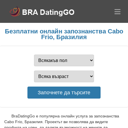
Безплатни онлайн запознанства Cabo
Frio, Бразилия
BraDatingGo е популярна онлайн услуга за запознанства
Cabo Frio, Бразилия. Проектът ви позволява да видите
профила на член, да дадете възможност на жените да