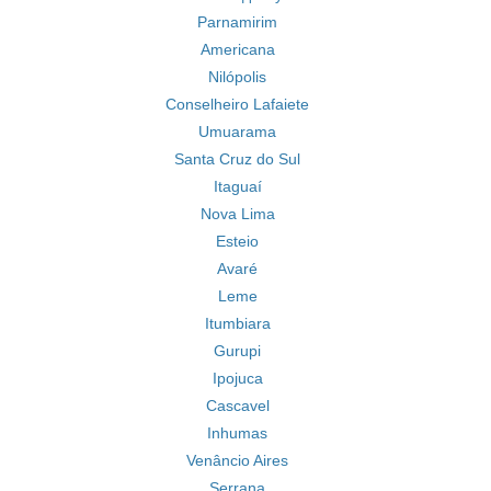
Parnamirim
Americana
Nilópolis
Conselheiro Lafaiete
Umuarama
Santa Cruz do Sul
Itaguaí
Nova Lima
Esteio
Avaré
Leme
Itumbiara
Gurupi
Ipojuca
Cascavel
Inhumas
Venâncio Aires
Serrana