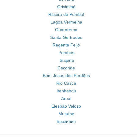
Oriximiná
Ribeira do Pombal
Lagoa Vermelha
Guararema
Santa Gertrudes
Regente Feijó
Pombos
Itirapina
Caconde
Bom Jesus dos Perdões
Rio Casca
Itanhandu
Areal
Elesbão Veloso
Mutuípe
Бразилия