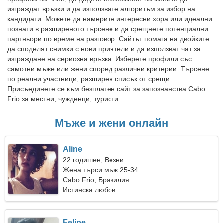
изграждат връзки и да използвате алгоритъм за избор на
кандидати. Можете да намерите интересни хора или идеални
познати в разширеното търсене и да срещнете потенциални
партньори по време на разговор. Сайтът помага на двойките
да споделят снимки с нови приятели и да използват чат за
изграждане на сериозна връзка. Изберете профили със
самотни мъже или жени според различни критерии. Търсене
по реални участници, разширен списък от срещи.
Присъединете се към безплатен сайт за запознанства Cabo
Frio за местни, чужденци, туристи.
Мъже и жени онлайн
Aline
22 годишен, Везни
Жена търси мъж 25-34
Cabo Frio, Бразилия
Истинска любов
Felipe