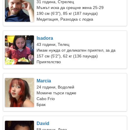
31 година, Стрелец
Мъжът иска да срещне жена 25-29
190 см (6'3"), 85 кг (187 паунда)
Медитация, Разходка с лодка
Isadora
43 години, Телец
Имам нужда от деликатен приятел, за да
пътуваме заедно
157 см (5'2"), 62 кг (136 паунда)
Приятелство
Marcia
24 години, Водолей
Момиче търси гадже
Cabo Frio
Брак
David
59 години, Дева