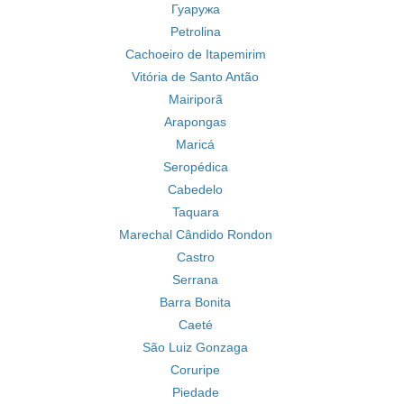
Гуаружа
Petrolina
Cachoeiro de Itapemirim
Vitória de Santo Antão
Mairiporã
Arapongas
Maricá
Seropédica
Cabedelo
Taquara
Marechal Cândido Rondon
Castro
Serrana
Barra Bonita
Caeté
São Luiz Gonzaga
Coruripe
Piedade