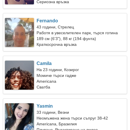
Сериозна връзка
Fernando
43 години, Стрелец
Работя в увеселителен парк, търся готина
жена
189 см (6'3"), 88 кг (194 фунта)
Краткосрочна връзка
Camila
На 23 години, Козирог
Момиче търси гадже
Americana
Сватба
Yasmin
33 години, Везни
Неомъжена жена търси съпруг 38-42
Americana, Бразилия
Плуване, Редактиране на видео