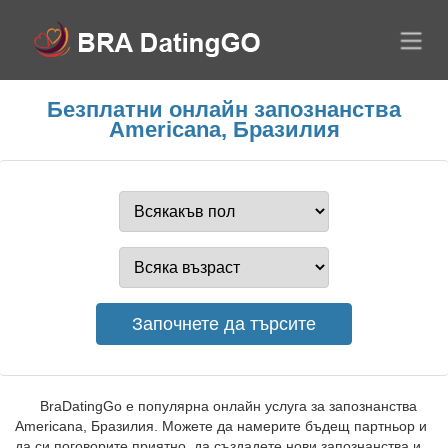
Безплатни онлайн запознанства
Americana, Бразилия
BraDatingGo е популярна онлайн услуга за запознанства
Americana, Бразилия. Можете да намерите бъдещ партньор и
да си поговорите приятно, да създадете нови запознанства и