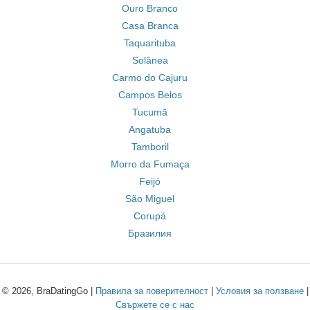
Ouro Branco
Casa Branca
Taquarituba
Solânea
Carmo do Cajuru
Campos Belos
Tucumã
Angatuba
Tamboril
Morro da Fumaça
Feijó
São Miguel
Corupá
Бразилия
© 2026, BraDatingGo |
Правила за поверителност
|
Условия за ползване
|
Свържете се с нас