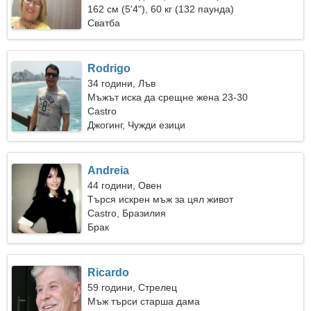
162 см (5'4"), 60 кг (132 паунда)
Сватба
Rodrigo
34 години, Лъв
Мъжът иска да срещне жена 23-30
Castro
Джогинг, Чужди езици
Andreia
44 години, Овен
Търся искрен мъж за цял живот
Castro, Бразилия
Брак
Ricardo
59 години, Стрелец
Мъж търси старша дама