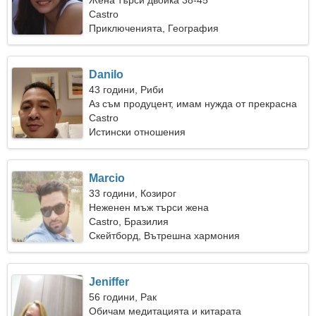
Жена търси двойка 38-45
Castro
Приключенията, География
Danilo
43 години, Риби
Аз съм продуцент, имам нужда от прекрасна
жена
Castro
Истински отношения
Marcio
33 години, Козирог
Неженен мъж търси жена
Castro, Бразилия
Скейтборд, Вътрешна хармония
Jeniffer
56 години, Рак
Обичам медитацията и китарата