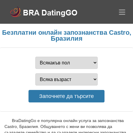
Безплатни онлайн запознанства Castro,
Бразилия
BraDatingGo е популярна онлайн услуга за запознанства
Castro, Бразилия. Общуването с жени ви позволява да
създадете семейство и да създадете интересни запознанства.