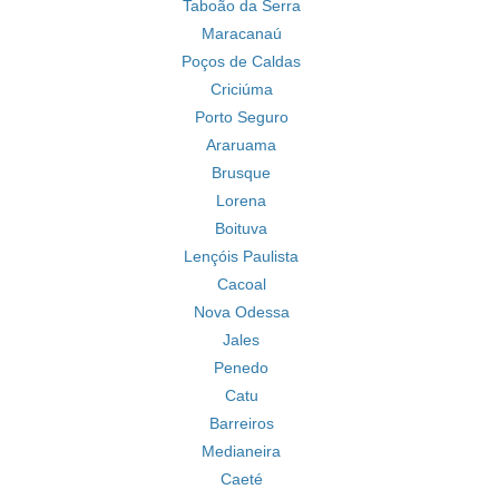
Taboão da Serra
Maracanaú
Poços de Caldas
Criciúma
Porto Seguro
Araruama
Brusque
Lorena
Boituva
Lençóis Paulista
Cacoal
Nova Odessa
Jales
Penedo
Catu
Barreiros
Medianeira
Caeté