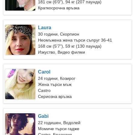
181 см (6'0"), 94 кг (207 паунда)
Краткосрочна връзка
Laura
30 години, Скорпион
Неомъжена жена търси съпруг 36-41
168 см (5'7"), 59 кг (130 паунда)
Изкуство, Видео филми
Carol
24 години, Козирог
Жена търси мъж
Castro
Сериозна връзка
Gabi
22 годишен, Водолей
Момиче търси гадже
Castro, Бразилия