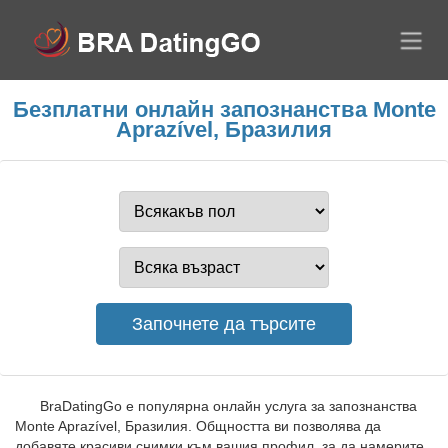
Безплатни онлайн запознанства Monte
Aprazível, Бразилия
BraDatingGo е популярна онлайн услуга за запознанства
Monte Aprazível, Бразилия. Общността ви позволява да
добавяте красиви снимки към вашия профил, за да намерите