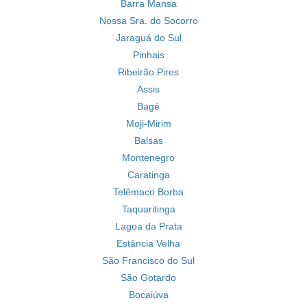
Barra Mansa
Nossa Sra. do Socorro
Jaraguá do Sul
Pinhais
Ribeirão Pires
Assis
Bagé
Moji-Mirim
Balsas
Montenegro
Caratinga
Telêmaco Borba
Taquaritinga
Lagoa da Prata
Estância Velha
São Francisco do Sul
São Gotardo
Bocaiúva