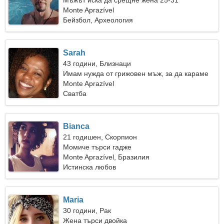
Мъжът иска да срещне жена 25-31
Monte Aprazível
Бейзбол, Археология
Sarah
43 години, Близнаци
Имам нужда от грижовен мъж, за да караме
ски заедно
Monte Aprazível
Сватба
Bianca
21 годишен, Скорпион
Момиче търси гадже
Monte Aprazível, Бразилия
Истинска любов
Maria
30 години, Рак
Жена търси двойка