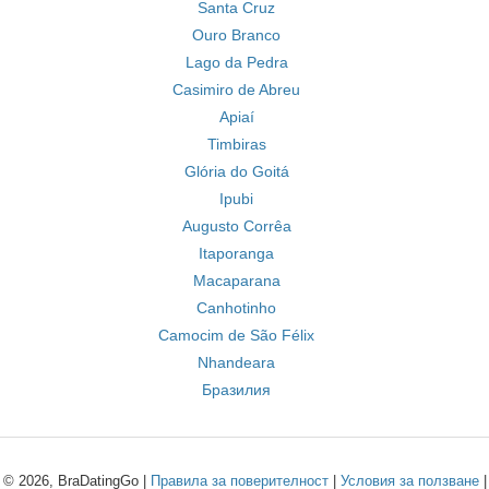
Santa Cruz
Ouro Branco
Lago da Pedra
Casimiro de Abreu
Apiaí
Timbiras
Glória do Goitá
Ipubi
Augusto Corrêa
Itaporanga
Macaparana
Canhotinho
Camocim de São Félix
Nhandeara
Бразилия
© 2026, BraDatingGo |
Правила за поверителност
|
Условия за ползване
|