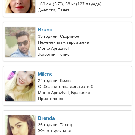
169 см (5'7"), 58 кг (127 паунда)
Джет ски, Балет
Bruno
33 години, Скорпион
Неженен мъж търси жена
Monte Aprazível
Животни, Тенис
Milene
24 години, Везни
Съблазнителна жена за теб
Monte Aprazível, Бразилия
Приятелство
Brenda
26 години, Телец
Жена търси мъж