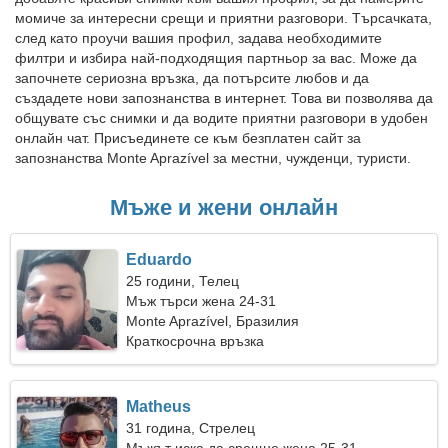
момиче за интересни срещи и приятни разговори. Търсачката,
след като проучи вашия профил, задава необходимите
филтри и избира най-подходящия партньор за вас. Може да
започнете сериозна връзка, да потърсите любов и да
създадете нови запознанства в интернет. Това ви позволява да
общувате със снимки и да водите приятни разговори в удобен
онлайн чат. Присъединете се към безплатен сайт за
запознанства Monte Aprazível за местни, чужденци, туристи.
Мъже и жени онлайн
Eduardo
25 години, Телец
Мъж търси жена 24-31
Monte Aprazível, Бразилия
Краткосрочна връзка
Matheus
31 година, Стрелец