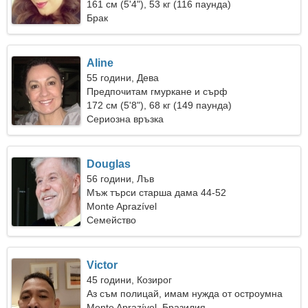
161 см (5'4"), 53 кг (116 паунда)
Брак
Aline
55 години, Дева
Предпочитам гмуркане и сърф
172 см (5'8"), 68 кг (149 паунда)
Сериозна връзка
Douglas
56 години, Лъв
Мъж търси старша дама 44-52
Monte Aprazível
Семейство
Victor
45 години, Козирог
Аз съм полицай, имам нужда от остроумна
жена
Monte Aprazível, Бразилия