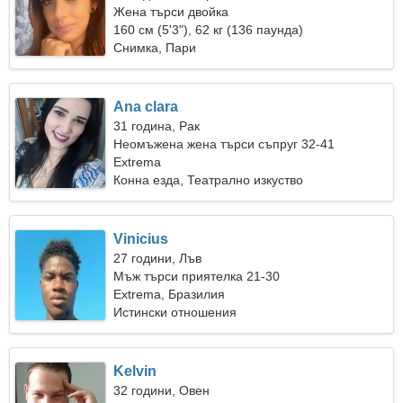
Жена търси двойка
160 см (5'3"), 62 кг (136 паунда)
Снимка, Пари
Ana clara
31 година, Рак
Неомъжена жена търси съпруг 32-41
Extrema
Конна езда, Театрално изкуство
Vinicius
27 години, Лъв
Мъж търси приятелка 21-30
Extrema, Бразилия
Истински отношения
Kelvin
32 години, Овен