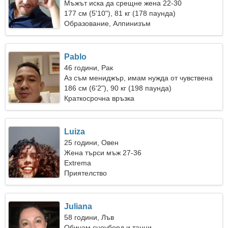
Мъжът иска да срещне жена 22-30
177 см (5'10"), 81 кг (178 паунда)
Образование, Алпинизъм
Pablo
46 години, Рак
Аз съм мениджър, имам нужда от чувствена
жена
186 см (6'2"), 90 кг (198 паунда)
Краткосрочна връзка
Luiza
25 години, Овен
Жена търси мъж 27-36
Extrema
Приятелство
Juliana
58 години, Лъв
Обичам сноуборд и танци