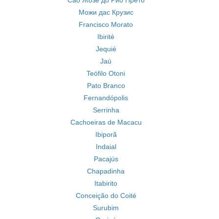
Сао Жозе до Рио Прето
Можи дас Крузис
Francisco Morato
Ibirité
Jequié
Jaú
Teófilo Otoni
Pato Branco
Fernandópolis
Serrinha
Cachoeiras de Macacu
Ibiporã
Indaial
Pacajús
Chapadinha
Itabirito
Conceição do Coité
Surubim