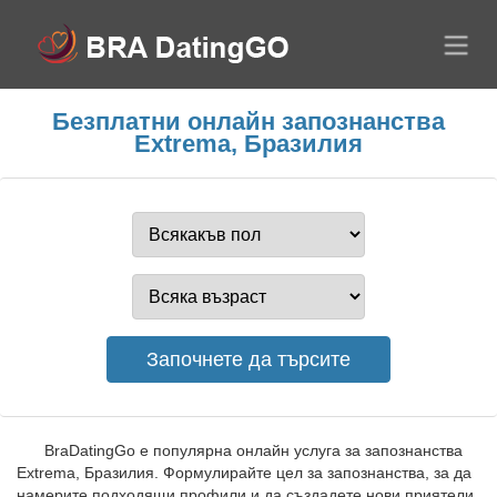
Безплатни онлайн запознанства
Extrema, Бразилия
BraDatingGo е популярна онлайн услуга за запознанства
Extrema, Бразилия. Формулирайте цел за запознанства, за да
намерите подходящи профили и да създадете нови приятели.