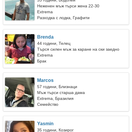
33 години, Водолей
Неженен мъж търси жена 22-30
Extrema
Разходка с лодка, Графити
Brenda
44 години, Телец
Търся силен мъж за каране на ски заедно
Extrema
Брак
Marcos
57 години, Близнаци
Мъж търси старша дама
Extrema, Бразилия
Семейство
Yasmin
35 години, Козирог