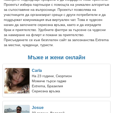
Проектът избира партньори с помощта на уникален алгоритъм
за съпоставяне на въпросници. Проектът позволява на
участниците да организират срещи с други потребители и да
поддържат комуникация във виртуален чат. Това е чудесен
начин да започнете сериозна връзка, както и да изградите
брак и приятелство. Удобните филтри за търсене са чудесни
за намиране на флирт и покани за приятелство.
Присъединете се към безплатен сайт за запознанства Extrema
за местни, чужденци, туристи.
Мъже и жени онлайн
Carla
На 23 години, Скорпион
Момиче търси гадже
Extrema, Бразилия
Сериозна връзка
Josue