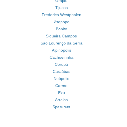
Grajaú
Tijucas
Frederico Westphalen
Итороро
Bonito
Siqueira Campos
São Lourenço da Serra
Alpinópolis
Cachoeirinha
Corupá
Caraúbas
Neópolis
Carmo
Exu
Arraias
Бразилия