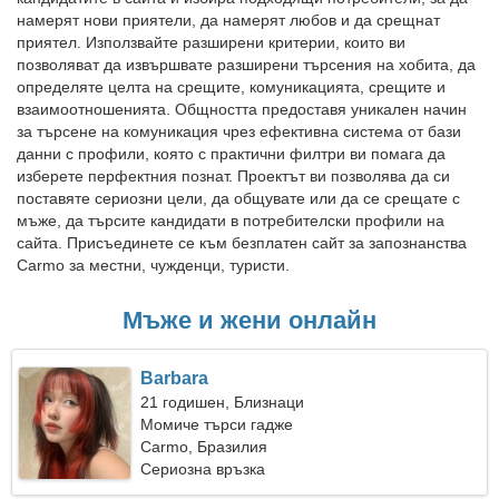
намерят нови приятели, да намерят любов и да срещнат
приятел. Използвайте разширени критерии, които ви
позволяват да извършвате разширени търсения на хобита, да
определяте целта на срещите, комуникацията, срещите и
взаимоотношенията. Общността предоставя уникален начин
за търсене на комуникация чрез ефективна система от бази
данни с профили, която с практични филтри ви помага да
изберете перфектния познат. Проектът ви позволява да си
поставяте сериозни цели, да общувате или да се срещате с
мъже, да търсите кандидати в потребителски профили на
сайта. Присъединете се към безплатен сайт за запознанства
Carmo за местни, чужденци, туристи.
Мъже и жени онлайн
Barbara
21 годишен, Близнаци
Момиче търси гадже
Carmo, Бразилия
Сериозна връзка