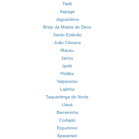
Tietê
Itapagé
Jaguariaíva
Brejo da Madre de Deus
Santo Estêvão
João Câmara
Macau
Jarinu
Ipubi
Piritiba
Valparaíso
Lajinha
Taquaritinga do Norte
Uauá
Barreirinha
Codajás
Espumoso
Бразилия