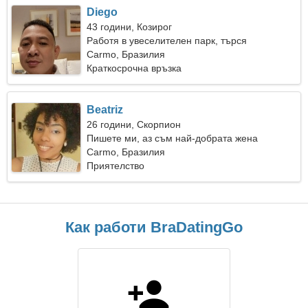
Diego
43 години, Козирог
Работя в увеселителен парк, търся
емоционална жена
Carmo, Бразилия
Краткосрочна връзка
Beatriz
26 години, Скорпион
Пишете ми, аз съм най-добрата жена
Carmo, Бразилия
Приятелство
Как работи BraDatingGo