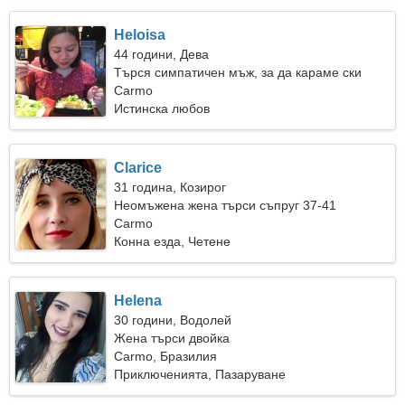
Heloisa
44 години, Дева
Търся симпатичен мъж, за да караме ски
заедно
Carmo
Истинска любов
Clarice
31 година, Козирог
Неомъжена жена търси съпруг 37-41
Carmo
Конна езда, Четене
Helena
30 години, Водолей
Жена търси двойка
Carmo, Бразилия
Приключенията, Пазаруване