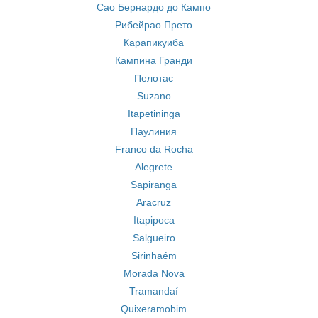
Сао Бернардо до Кампо
Рибейрао Прето
Карапикуиба
Кампина Гранди
Пелотас
Suzano
Itapetininga
Паулиния
Franco da Rocha
Alegrete
Sapiranga
Aracruz
Itapipoca
Salgueiro
Sirinhaém
Morada Nova
Tramandaí
Quixeramobim