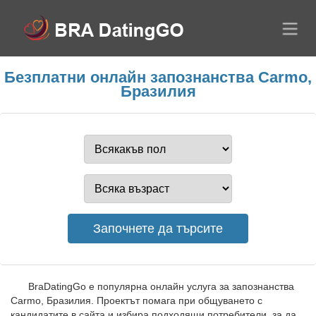
Безплатни онлайн запознанства Carmo,
Бразилия
BraDatingGo е популярна онлайн услуга за запознанства
Carmo, Бразилия. Проектът помага при общуването с
кандидатите в сайта и избира подходящи потребители, за да