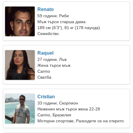
Renato
59 години, Риби
Мъж търси старша дама
189 см (6'3"), 81 кг (178 паунда)
Семейство
Raquel
27 години, Лъв
Жена търси мъж
Carmo
Сватба
Cristian
33 години, Скорпион
Неженен мъж търси жена 22-28
Carmo, Бразилия
Моторни спортове, Разходете се на открито