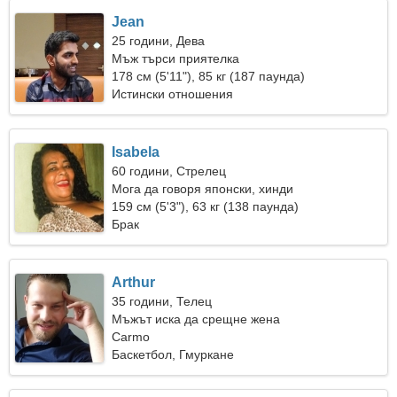
Jean
25 години, Дева
Мъж търси приятелка
178 см (5'11"), 85 кг (187 паунда)
Истински отношения
Isabela
60 години, Стрелец
Мога да говоря японски, хинди
159 см (5'3"), 63 кг (138 паунда)
Брак
Arthur
35 години, Телец
Мъжът иска да срещне жена
Carmo
Баскетбол, Гмуркане