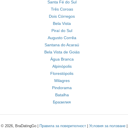
Santa Fé do Sul
Três Coroas
Dois Córregos
Bela Vista
Piraí do Sul
Augusto Corrêa
Santana do Acaraú
Bela Vista de Goiás
Água Branca
Alpinópolis
Florestópolis
Milagres
Pindorama
Batalha
Бразилия
© 2026, BraDatingGo |
Правила за поверителност
|
Условия за ползване
|