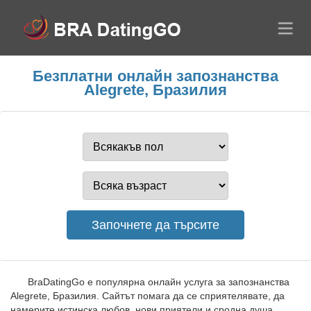
Безплатни онлайн запознанства
Alegrete, Бразилия
BraDatingGo е популярна онлайн услуга за запознанства
Alegrete, Бразилия. Сайтът помага да се сприятелявате, да
намерите истинска любов, нови приятели и сродна душа,