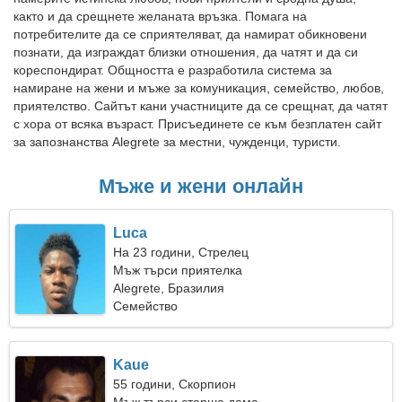
както и да срещнете желаната връзка. Помага на
потребителите да се сприятеляват, да намират обикновени
познати, да изграждат близки отношения, да чатят и да си
кореспондират. Общността е разработила система за
намиране на жени и мъже за комуникация, семейство, любов,
приятелство. Сайтът кани участниците да се срещнат, да чатят
с хора от всяка възраст. Присъединете се към безплатен сайт
за запознанства Alegrete за местни, чужденци, туристи.
Мъже и жени онлайн
Luca
На 23 години, Стрелец
Мъж търси приятелка
Alegrete, Бразилия
Семейство
Kaue
55 години, Скорпион