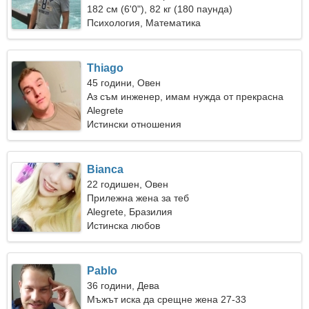
182 см (6'0"), 82 кг (180 паунда)
Психология, Математика
Thiago
45 години, Овен
Аз съм инженер, имам нужда от прекрасна
жена
Alegrete
Истински отношения
Bianca
22 годишен, Овен
Прилежна жена за теб
Alegrete, Бразилия
Истинска любов
Pablo
36 години, Дева
Мъжът иска да срещне жена 27-33