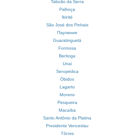
Taboão da Serra
Palhoça
Ibirité
São José dos Pinhais
Паулиния
Guaratinguetá
Formosa
Bertioga
Unaí
Seropédica
Óbidos
Lagarto
Moreno
Pesqueira
Macaíba
Santo Antônio da Platina
Presidente Venceslau
Tôrres