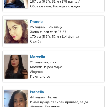
187 см (6'2"), 81 кг (178 паунда)
Образование, Разходка с лодка
Pamela
25 години, Близнаци
Жена търси мъж 27-37
170 см (5'7"), 52 кг (114 фунта)
Сватба
Marcella
21 годишен, Лъв
Момиче търси гадже
Alegrete
Приятелство
Isabella
44 години, Телец
Имам нужда от силен приятел, за да
танцуваме заедно
Alegrete, Бразилия