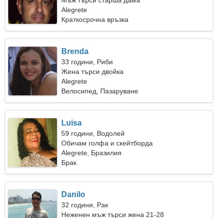
Мъж търси старша дама
Alegrete
Краткосрочна връзка
Brenda
33 години, Риби
Жена търси двойка
Alegrete
Велосипед, Пазаруване
Luisa
59 години, Водолей
Обичам голфа и скейтборда
Alegrete, Бразилия
Брак
Danilo
32 години, Рак
Неженен мъж търси жена 21-28