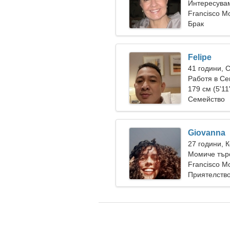
Интересувам
Francisco M
Брак
Felipe
41 години, 
Работя в Се
жена
179 см (5'11
Семейство
Giovanna
27 години, 
Момиче тър
Francisco M
Приятелств