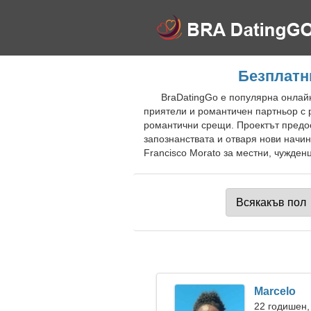
Безплатн
BraDatingGo е популярна онлайн
приятели и романтичен партньор с 
романтични срещи. Проектът предос
запознанствата и отваря нови начи
Francisco Morato за местни, чужденц
Marcelo
22 годишен,