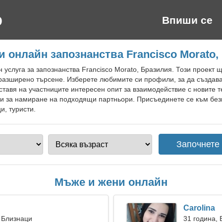
Впиши се
и онлайн запознанства Francisco Morato,
 услуга за запознанства Francisco Morato, Бразилия. Този проект
разширено търсене. Изберете любимите си профили, за да създава
тавя на участниците интересен опит за взаимодействие с новите т
ни за намиране на подходящи партньори. Присъединете се към без
и, туристи.
Мъже и жени онлайн
Carolina
 Близнаци
31 година,