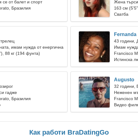
 се от балет и спорт
Жена търс
orato, Бразилия
163 см (5'5"
Сватба
Fernanda
Стрелец
43 години, 
ната, имам нужда от енергична
Имам нужда
"), 88 кг (194 фунта)
Francisco M
Истинска л
Augusto
Козирог
32 години,
си гадже
Неженен мъ
orato, Бразилия
Francisco M
о
Видео филм
Как работи BraDatingGo