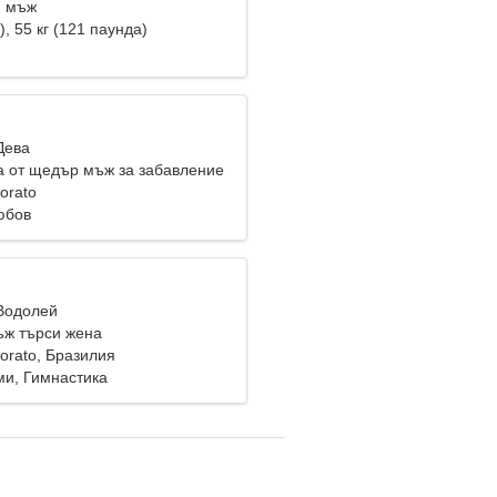
и мъж
), 55 кг (121 паунда)
Дева
 от щедър мъж за забавление
orato
юбов
 Водолей
ж търси жена
orato, Бразилия
и, Гимнастика