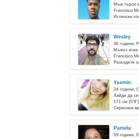
Мъж търси 
Francisco M
Истински о
Wesley
36 години, 
Мъжът иска 
Francisco M
Разходете с
Yasmin
24 години, 
Хайде да си
171 см (5'8"
Сериозна в
Pamela
59 години, 