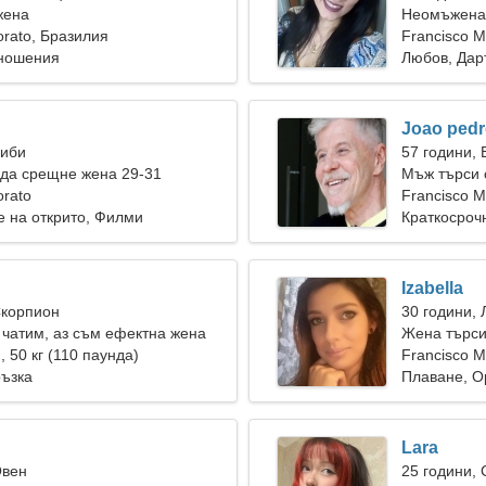
жена
Неомъжена 
orato, Бразилия
Francisco M
тношения
Любов, Дар
Joao ped
Риби
57 години, 
да срещне жена 29-31
Мъж търси 
orato
Francisco M
е на открито, Филми
Краткосроч
Izabella
Скорпион
30 години, 
 чатим, аз съм ефектна жена
Жена търси
), 50 кг (110 паунда)
Francisco M
ръзка
Плаване, О
Lara
Овен
25 години,