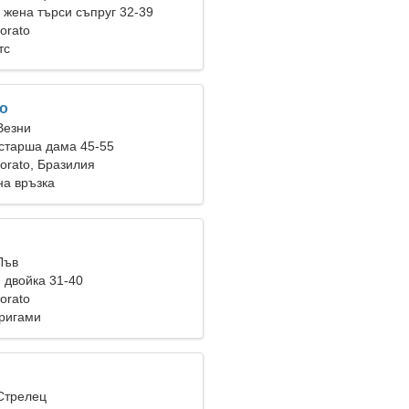
жена търси съпруг 32-39
orato
тс
ro
Везни
старша дама 45-55
orato, Бразилия
на връзка
Лъв
 двойка 31-40
orato
ригами
 Стрелец