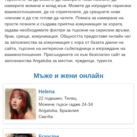
намерите момиче и млад мъж. Можете да изградите сериозни
взаимоотношения, да се сприятелите, да срещнете нови
членове и да сте готови да чатите. Помага за намиране на
прости познати и създава приятна комуникация за хората,
задава необходимите филтри за търсене на сериозни връзки,
брак, срещи, комуникация. Общността предоставя онлайн чат
за запознанства за комуникация с хора от базата данни на
сайта, търсене на интересни събеседници и изграждане на
взаимоотношения. Присъединете се към безплатен сайт за
запознанства Angatuba за местни, чужденци, туристи.
Мъже и жени онлайн
Helena
22 годишен, Телец
Момиче търси гадже 24-34
Angatuba, Бразилия
Сватба
Francine