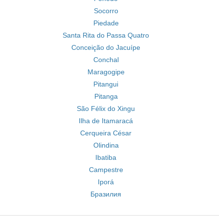
Socorro
Piedade
Santa Rita do Passa Quatro
Conceição do Jacuípe
Conchal
Maragogipe
Pitangui
Pitanga
São Félix do Xingu
Ilha de Itamaracá
Cerqueira César
Olindina
Ibatiba
Campestre
Iporá
Бразилия