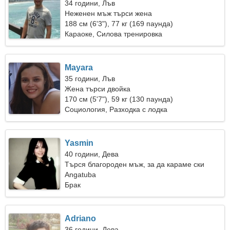
34 години, Лъв
Неженен мъж търси жена
188 см (6'3"), 77 кг (169 паунда)
Караоке, Силова тренировка
Mayara
35 години, Лъв
Жена търси двойка
170 см (5'7"), 59 кг (130 паунда)
Социология, Разходка с лодка
Yasmin
40 години, Дева
Търся благороден мъж, за да караме ски
заедно
Angatuba
Брак
Adriano
36 години, Дева