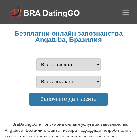
Безплатни онлайн запознанства
Angatuba, Бразилия
BraDatingGo е популярна онлайн услуга за запознанства
Angatuba, Бразилия. Сайтът избира подходящи потребители в
търсенето, за да можете да намерите нови познати, да