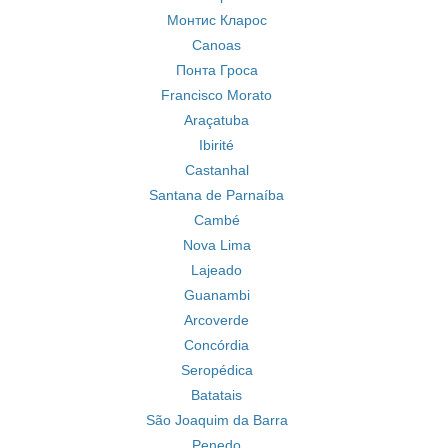
Монтис Кларос
Canoas
Понта Гроса
Francisco Morato
Araçatuba
Ibirité
Castanhal
Santana de Parnaíba
Cambé
Nova Lima
Lajeado
Guanambi
Arcoverde
Concórdia
Seropédica
Batatais
São Joaquim da Barra
Penedo