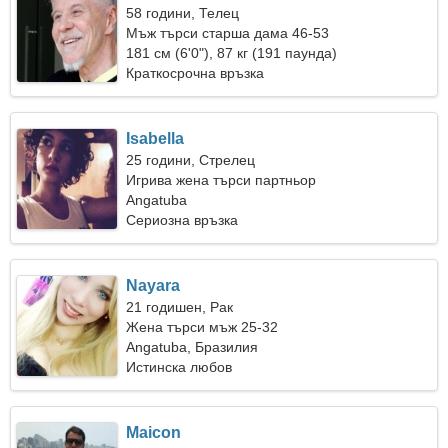
58 години, Телец
Мъж търси старша дама 46-53
181 см (6'0"), 87 кг (191 паунда)
Краткосрочна връзка
Isabella
25 години, Стрелец
Игрива жена търси партньор
Angatuba
Сериозна връзка
Nayara
21 годишен, Рак
Жена търси мъж 25-32
Angatuba, Бразилия
Истинска любов
Maicon