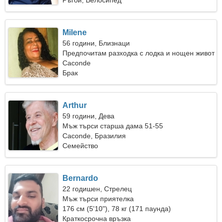
Ръгби, Велосипед
Milene
56 години, Близнаци
Предпочитам разходка с лодка и нощен живот
Caconde
Брак
Arthur
59 години, Дева
Мъж търси старша дама 51-55
Caconde, Бразилия
Семейство
Bernardo
22 годишен, Стрелец
Мъж търси приятелка
176 см (5'10"), 78 кг (171 паунда)
Краткосрочна връзка