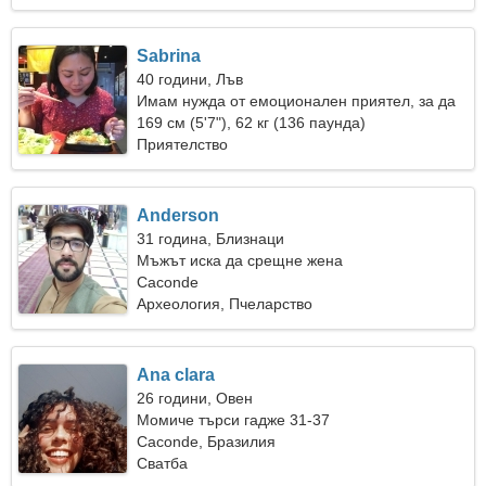
Sabrina
40 години, Лъв
Имам нужда от емоционален приятел, за да
караме ски заедно
169 см (5'7"), 62 кг (136 паунда)
Приятелство
Anderson
31 година, Близнаци
Мъжът иска да срещне жена
Caconde
Археология, Пчеларство
Ana clara
26 години, Овен
Момиче търси гадже 31-37
Caconde, Бразилия
Сватба