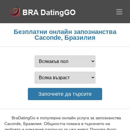
Безплатни онлайн запознанства
Caconde, Бразилия
BraDatingGo е популярна онлайн услуга за запознанства
Caconde, Бразилия. Общността помага в търсенето на
любовта и идеалния партньор за цял живот. Показва фото