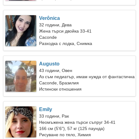
Verônica
32 години, Дева
Жена търси двойка 33-41
Caconde
Разходка с лодка, Снимка
Augusto
43 години, Овен
Аз съм педиатър, имам нужда от фантастична
жена
Caconde, Бразилия
Истински отношения
Emily
33 години, Рак
Неомъжена жена търси съпруг 34-41
166 см (5'6"), 57 кг (125 паунда)
Рисуване по тяло, Химия