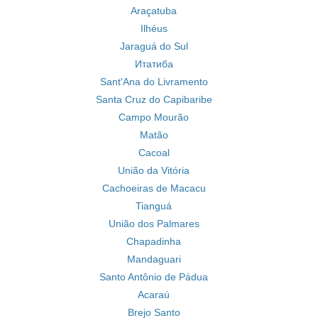
Araçatuba
Ilhéus
Jaraguá do Sul
Итатиба
Sant'Ana do Livramento
Santa Cruz do Capibaribe
Campo Mourão
Matão
Cacoal
União da Vitória
Cachoeiras de Macacu
Tianguá
União dos Palmares
Chapadinha
Mandaguari
Santo Antônio de Pádua
Acaraú
Brejo Santo