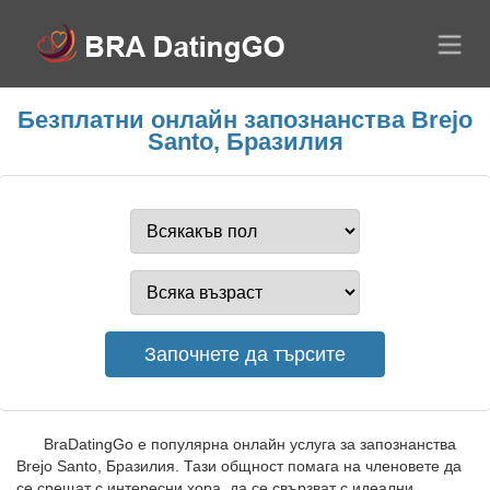
Безплатни онлайн запознанства Brejo
Santo, Бразилия
BraDatingGo е популярна онлайн услуга за запознанства
Brejo Santo, Бразилия. Тази общност помага на членовете да
се срещат с интересни хора, да се свързват с идеални