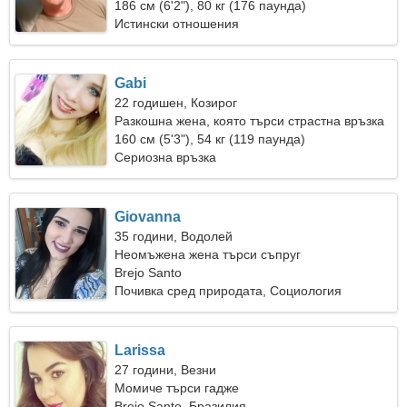
186 см (6'2"), 80 кг (176 паунда)
Истински отношения
Gabi
22 годишен, Козирог
Разкошна жена, която търси страстна връзка
160 см (5'3"), 54 кг (119 паунда)
Сериозна връзка
Giovanna
35 години, Водолей
Неомъжена жена търси съпруг
Brejo Santo
Почивка сред природата, Социология
Larissa
27 години, Везни
Момиче търси гадже
Brejo Santo, Бразилия