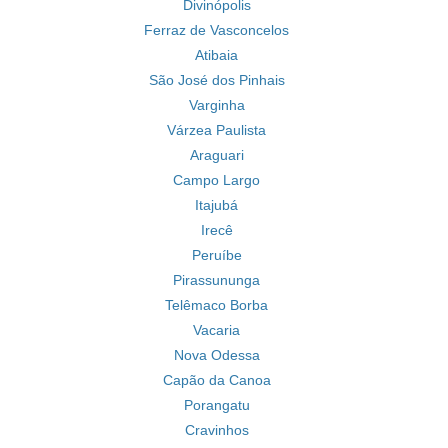
Divinópolis
Ferraz de Vasconcelos
Atibaia
São José dos Pinhais
Varginha
Várzea Paulista
Araguari
Campo Largo
Itajubá
Irecê
Peruíbe
Pirassununga
Telêmaco Borba
Vacaria
Nova Odessa
Capão da Canoa
Porangatu
Cravinhos