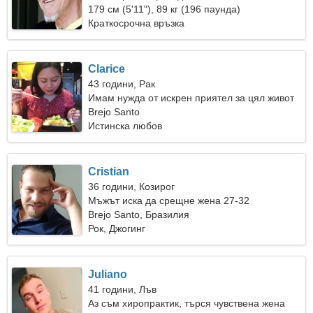
179 см (5'11"), 89 кг (196 паунда)
Краткосрочна връзка
Clarice
43 години, Рак
Имам нужда от искрен приятел за цял живот
Brejo Santo
Истинска любов
Cristian
36 години, Козирог
Мъжът иска да срещне жена 27-32
Brejo Santo, Бразилия
Рок, Джогинг
Juliano
41 години, Лъв
Аз съм хиропрактик, търся чувствена жена