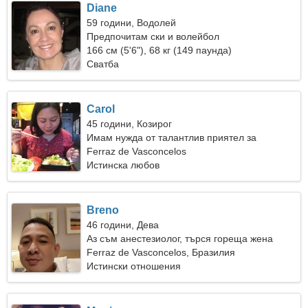
Diane
59 години, Водолей
Предпочитам ски и волейбол
166 см (5'6"), 68 кг (149 паунда)
Сватба
Carol
45 години, Козирог
Имам нужда от талантлив приятел за
запознанства
Ferraz de Vasconcelos
Истинска любов
Breno
46 години, Дева
Аз съм анестезиолог, търся гореща жена
Ferraz de Vasconcelos, Бразилия
Истински отношения