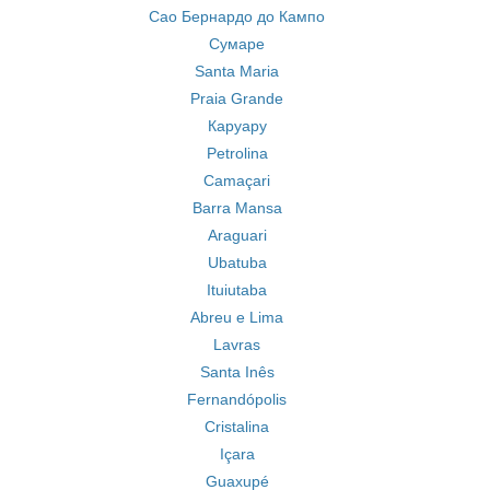
Сао Бернардо до Кампо
Сумаре
Santa Maria
Praia Grande
Каруару
Petrolina
Camaçari
Barra Mansa
Araguari
Ubatuba
Ituiutaba
Abreu e Lima
Lavras
Santa Inês
Fernandópolis
Cristalina
Içara
Guaxupé