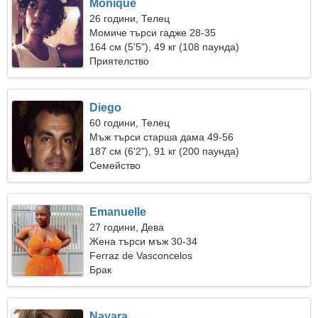
Monique
26 години, Телец
Момиче търси гадже 28-35
164 см (5'5"), 49 кг (108 паунда)
Приятелство
Diego
60 години, Телец
Мъж търси старша дама 49-56
187 см (6'2"), 91 кг (200 паунда)
Семейство
Emanuelle
27 години, Дева
Жена търси мъж 30-34
Ferraz de Vasconcelos
Брак
Nayara