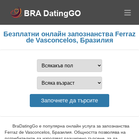
Безплатни онлайн запознанства Ferraz
de Vasconcelos, Бразилия
BraDatingGo е популярна онлайн услуга за запознанства
Ferraz de Vasconcelos, Бразилия. Общността позволява на
потребителите да използват разширено търсене, за да