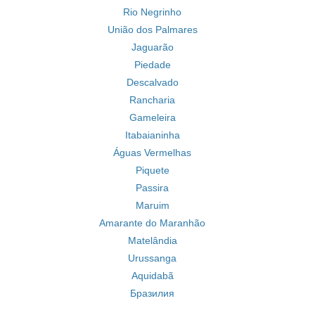
Rio Negrinho
União dos Palmares
Jaguarão
Piedade
Descalvado
Rancharia
Gameleira
Itabaianinha
Águas Vermelhas
Piquete
Passira
Maruim
Amarante do Maranhão
Matelândia
Urussanga
Aquidabã
Бразилия