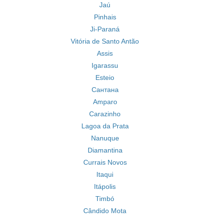
Jaú
Pinhais
Ji-Paraná
Vitória de Santo Antão
Assis
Igarassu
Esteio
Сантана
Amparo
Carazinho
Lagoa da Prata
Nanuque
Diamantina
Currais Novos
Itaqui
Itápolis
Timbó
Cândido Mota