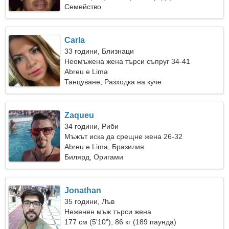
Семейство
Carla
33 години, Близнаци
Неомъжена жена търси съпруг 34-41
Abreu e Lima
Танцуване, Разходка на куче
Zaqueu
34 години, Риби
Мъжът иска да срещне жена 26-32
Abreu e Lima, Бразилия
Билярд, Оригами
Jonathan
35 години, Лъв
Неженен мъж търси жена
177 см (5'10"), 86 кг (189 паунда)