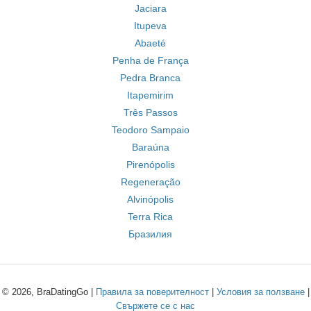
Jaciara
Itupeva
Abaeté
Penha de França
Pedra Branca
Itapemirim
Três Passos
Teodoro Sampaio
Baraúna
Pirenópolis
Regeneração
Alvinópolis
Terra Rica
Бразилия
© 2026, BraDatingGo |
Правила за поверителност
|
Условия за ползване
|
Свържете се с нас