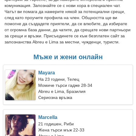
комуникация. Запознайте се с нови хора в специален чат.
Чатът ви помага да намерите някой за потенциални срещи,
след като проучите профила на член. Общността ще ви
помогне да създадете приятели, да се влюбите, да избирате
от огромна база данни, да чатите, да срещате нови партньори
за срещи и връзки. Присъединете се към безплатен сайт за
запознанства Abreu e Lima за местни, чужденци, туристи.
Мъже и жени онлайн
Mayara
На 23 години, Телец
Момиче търси гадже 28-34
Abreu e Lima, Бразилия
Сериозна връзка
Marcella
21 годишен, Риби
Жена търси мъж 22-33