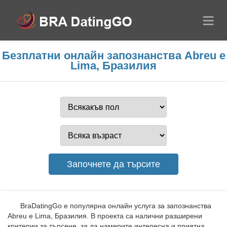
Безплатни онлайн запознанства Abreu e
Lima, Бразилия
BraDatingGo е популярна онлайн услуга за запознанства
Abreu e Lima, Бразилия. В проекта са налични разширени
критерии за търсене, за да намерите интересна и приятна