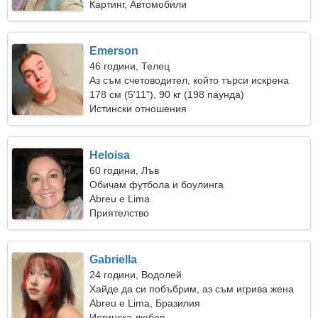
Картинг, Автомобили
Emerson
46 години, Телец
Аз съм счетоводител, който търси искрена
жена
178 см (5'11"), 90 кг (198 паунда)
Истински отношения
Heloisa
60 години, Лъв
Обичам футбола и боулинга
Abreu e Lima
Приятелство
Gabriella
24 години, Водолей
Хайде да си побъбрим, аз съм игрива жена
Abreu e Lima, Бразилия
Истинска любов