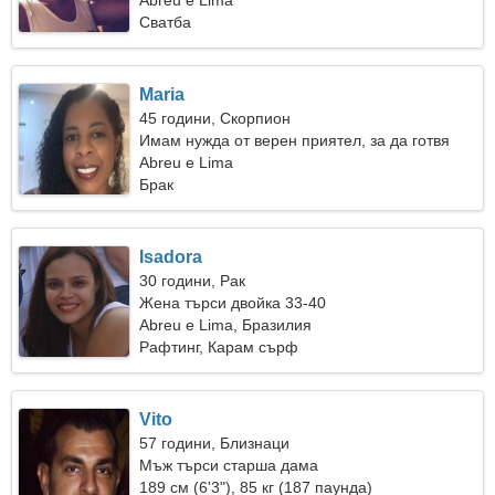
Abreu e Lima
Сватба
Maria
45 години, Скорпион
Имам нужда от верен приятел, за да готвя
заедно
Abreu e Lima
Брак
Isadora
30 години, Рак
Жена търси двойка 33-40
Abreu e Lima, Бразилия
Рафтинг, Карам сърф
Vito
57 години, Близнаци
Мъж търси старша дама
189 см (6'3"), 85 кг (187 паунда)