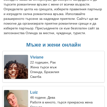
търсите романтични връзки с жени от всички възрасти.
Определете целта на срещата, изберете правилния партньор
и изградете силна романтична връзка. Използвайте
разширеното търсене за надеждни приятели. Сайтът ще ви
помогне да организирате приятни романтични срещи и да
изберете партньор. Присъединете се към безплатен сайт за
запознанства Олинда за местни, чужденци, туристи.
Мъже и жени онлайн
Viviane
22 годишен, Рак
Жена търси мъж
Олинда, Бразилия
Сватба
Luiz
46 години, Дева
Работя в киното, търся прекрасна жена