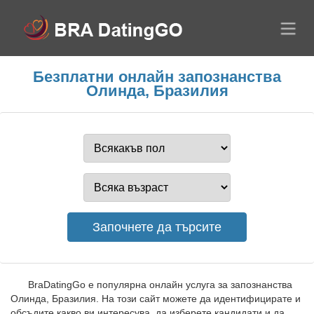
Безплатни онлайн запознанства
Олинда, Бразилия
BraDatingGo е популярна онлайн услуга за запознанства
Олинда, Бразилия. На този сайт можете да идентифицирате и
обсъдите какво ви интересува, да изберете кандидати и да