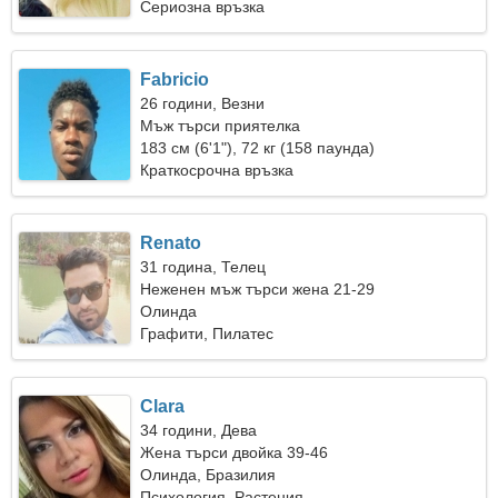
Сериозна връзка
Fabricio
26 години, Везни
Мъж търси приятелка
183 см (6'1"), 72 кг (158 паунда)
Краткосрочна връзка
Renato
31 година, Телец
Неженен мъж търси жена 21-29
Олинда
Графити, Пилатес
Clara
34 години, Дева
Жена търси двойка 39-46
Олинда, Бразилия
Психология, Растения