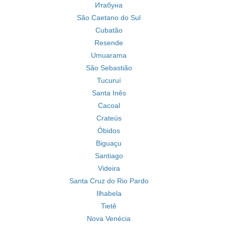
Итабуна
São Caetano do Sul
Cubatão
Resende
Umuarama
São Sebastião
Tucuruí
Santa Inês
Cacoal
Crateús
Óbidos
Biguaçu
Santiago
Videira
Santa Cruz do Rio Pardo
Ilhabela
Tietê
Nova Venécia