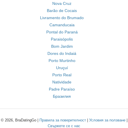
Nova Cruz
Barão de Cocais
Livramento do Brumado
Camanducaia
Pontal do Paraná
Paraisópolis
Bom Jardim
Dores do Indaiá
Porto Murtinho
Uruçuí
Porto Real
Natividade
Padre Paraíso
Бразилия
© 2026, BraDatingGo |
Правила за поверителност
|
Условия за ползване
|
Свържете се с нас