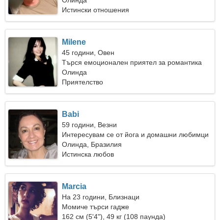
Олинда
Истински отношения
Milene
45 години, Овен
Търся емоционален приятел за романтика
Олинда
Приятелство
Babi
59 години, Везни
Интересувам се от йога и домашни любимци
Олинда, Бразилия
Истинска любов
Marcia
На 23 години, Близнаци
Момиче търси гадже
162 см (5'4"), 49 кг (108 паунда)