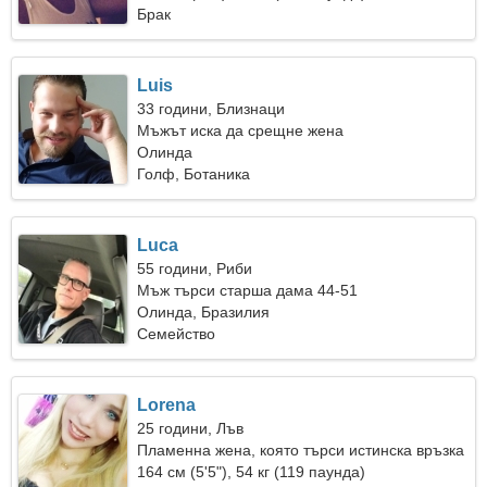
Брак
Luis
33 години, Близнаци
Мъжът иска да срещне жена
Олинда
Голф, Ботаника
Luca
55 години, Риби
Мъж търси старша дама 44-51
Олинда, Бразилия
Семейство
Lorena
25 години, Лъв
Пламенна жена, която търси истинска връзка
164 см (5'5"), 54 кг (119 паунда)