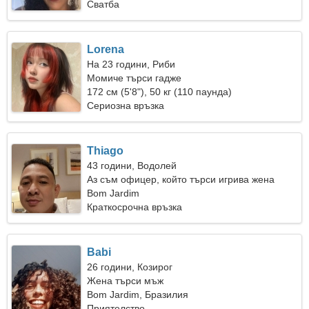
Сватба
Lorena
На 23 години, Риби
Момиче търси гадже
172 см (5'8"), 50 кг (110 паунда)
Сериозна връзка
Thiago
43 години, Водолей
Аз съм офицер, който търси игрива жена
Bom Jardim
Краткосрочна връзка
Babi
26 години, Козирог
Жена търси мъж
Bom Jardim, Бразилия
Приятелство