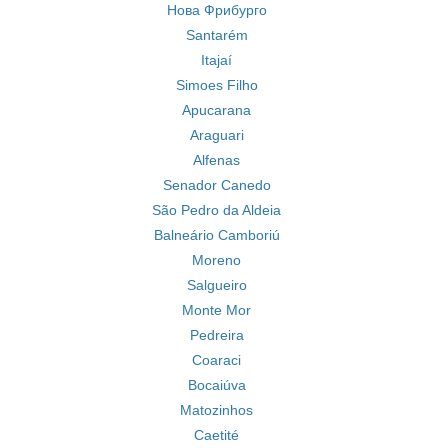
Нова Фрибурго
Santarém
Itajaí
Simoes Filho
Apucarana
Araguari
Alfenas
Senador Canedo
São Pedro da Aldeia
Balneário Camboriú
Moreno
Salgueiro
Monte Mor
Pedreira
Coaraci
Bocaiúva
Matozinhos
Caetité