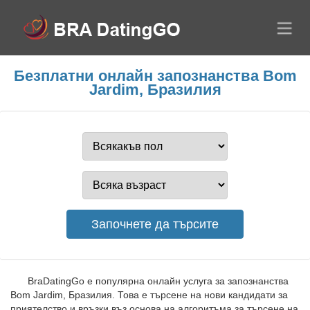
Безплатни онлайн запознанства Bom
Jardim, Бразилия
BraDatingGo е популярна онлайн услуга за запознанства
Bom Jardim, Бразилия. Това е търсене на нови кандидати за
приятелство и връзки въз основа на алгоритъма за търсене на