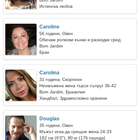
Bom Jardim
Истинска любов
Caroline
56 години, Овен
Обичам ролкови кънки и разходки сред
природата
Bom Jardim
Брак
Carolina
31 година, Скорпион
Неомъжена жена търси съпруг 36-42
Bom Jardim, Бразилия
Хандбал, Здравословно хранене
Douglas
35 години, Овен
Мъжът иска да срещне жена 24-33
182 см (6'0"), 80 кг (176 паунда)