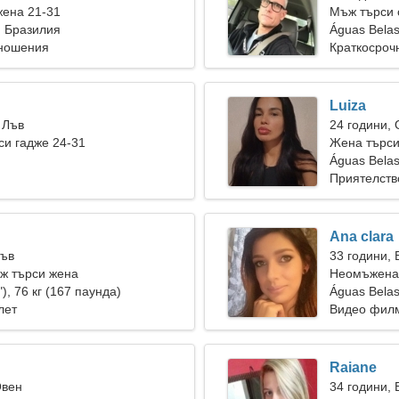
жена 21-31
Мъж търси 
, Бразилия
Águas Bela
тношения
Краткосроч
Luiza
 Лъв
24 години,
и гадже 24-31
Жена търси
Águas Bela
Приятелств
Ana clara
Лъв
33 години,
ж търси жена
Неомъжена 
"), 76 кг (167 паунда)
Águas Bela
лет
Видео фил
Raiane
Овен
34 години, 