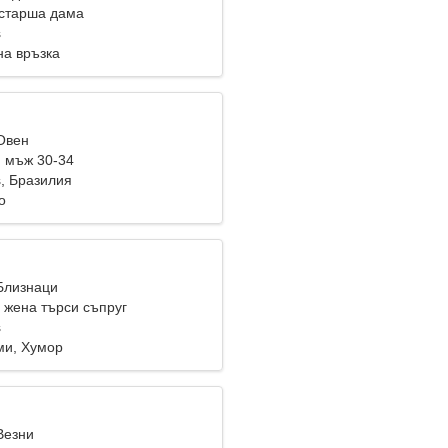
старша дама
s
на връзка
 Овен
 мъж 30-34
s, Бразилия
о
 Близнаци
жена търси съпруг
s
ми, Хумор
Везни