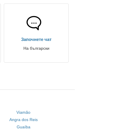
Започнете чат
На български
Viamão
Angra dos Reis
Guaíba