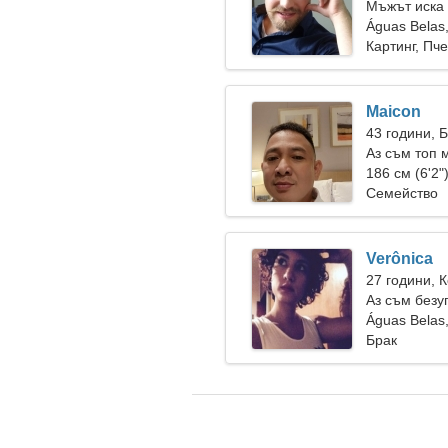
Мъжът иска
Águas Belas
Картинг, Пч
Maicon
43 години, 
Аз съм топ 
привлекате
186 см (6'2"
Семейство
Verônica
27 години, 
Аз съм безу
Águas Belas
Брак