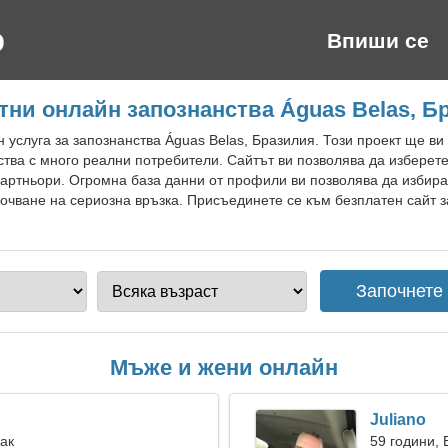
Впиши се
тни онлайн запознанства Águas Belas, Б
 услуга за запознанства Águas Belas, Бразилия. Този проект ще в
ства с много реални потребители. Сайтът ви позволява да изберет
артньори. Огромна база данни от профили ви позволява да избира
очване на сериозна връзка. Присъединете се към безплатен сайт з
Мъже и жени онлайн
Juliano
Рак
59 години,