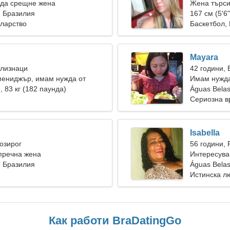
 да срещне жена
Жена търси
, Бразилия
167 см (5'6"
еларство
Баскетбол, 
Mayara
Близнаци
42 години,
мениджър, имам нужда от
Имам нужда
лна жена
), 83 кг (182 паунда)
Águas Bela
Сериозна в
Isabella
Козирог
56 години, 
пречна жена
Интересува
, Бразилия
Águas Bela
Истинска л
Как работи BraDatingGo