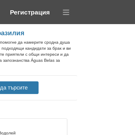
Регистрация
разилия
и помогне да намерите сродна душа
е подходящи кандидати за брак и ви
те приятели с общи интереси и да
а запознанства Águas Belas за
 Водолей