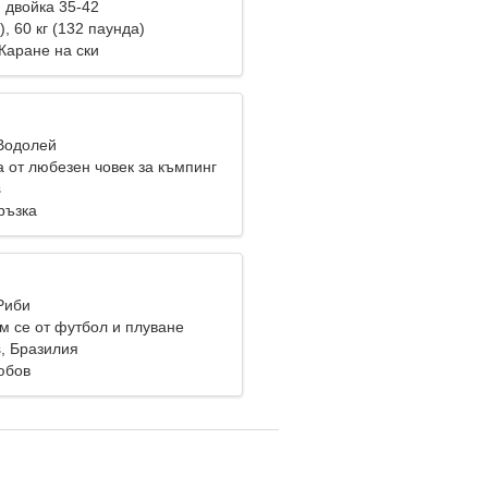
 двойка 35-42
), 60 кг (132 паунда)
Каране на ски
 Водолей
 от любезен човек за къмпинг
s
ръзка
Риби
м се от футбол и плуване
s, Бразилия
юбов