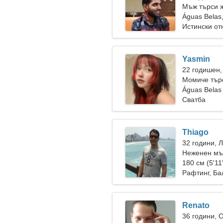
Мъж търси 
Águas Belas
Истински о
Yasmin
22 годишен,
Момиче търс
Águas Belas
Сватба
Thiago
32 години, 
Неженен мъ
180 см (5'11
Рафтинг, Ба
Renato
36 години, 