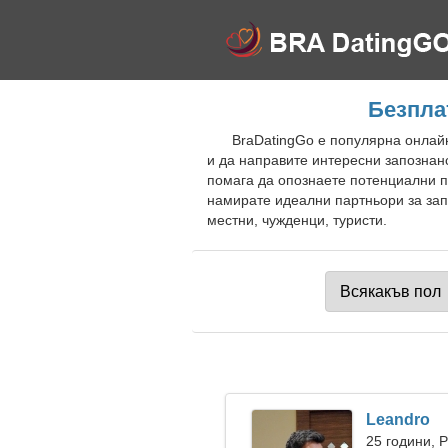
Безпла
BraDatingGo е популярна онлайн
и да направите интересни запознан
помага да опознаете потенциални п
намирате идеални партньори за зап
местни, чужденци, туристи.
Leandro
25 години, 