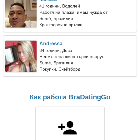
41 години, Водолей
Работя на плажа, имам нужда от
изключителна жена
Sumé, Бразилия
Краткосрочна връзка
Andressa
34 години, Дева
Неомъжена жена търси съпруг
Sumé, Бразилия
Покупки, Скейтборд
Как работи BraDatingGo