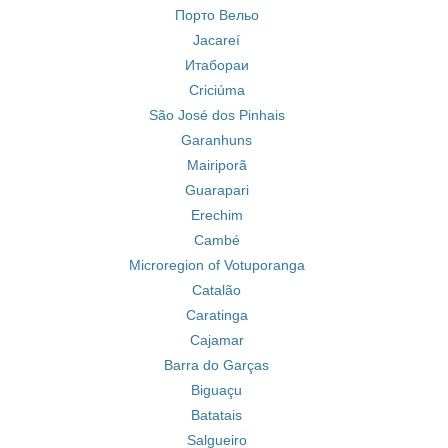
Порто Вельо
Jacareí
Итабораи
Criciúma
São José dos Pinhais
Garanhuns
Mairiporã
Guarapari
Erechim
Cambé
Microregion of Votuporanga
Catalão
Caratinga
Cajamar
Barra do Garças
Biguaçu
Batatais
Salgueiro