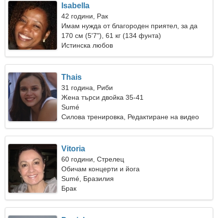
Isabella
42 години, Рак
Имам нужда от благороден приятел, за да
танцуваме заедно
170 см (5'7"), 61 кг (134 фунта)
Истинска любов
Thais
31 година, Риби
Жена търси двойка 35-41
Sumé
Силова тренировка, Редактиране на видео
Vitoria
60 години, Стрелец
Обичам концерти и йога
Sumé, Бразилия
Брак