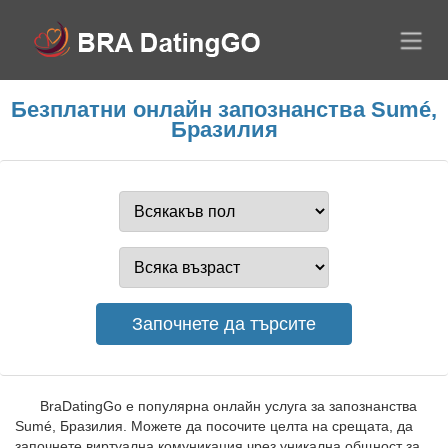
Безплатни онлайн запознанства Sumé,
Бразилия
BraDatingGo е популярна онлайн услуга за запознанства
Sumé, Бразилия. Можете да посочите целта на срещата, да
започнете виртуална комуникация чрез уникална общност за