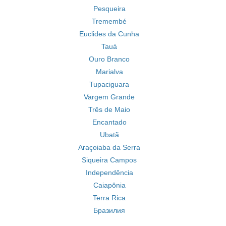
Pesqueira
Tremembé
Euclides da Cunha
Tauá
Ouro Branco
Marialva
Tupaciguara
Vargem Grande
Três de Maio
Encantado
Ubatã
Araçoiaba da Serra
Siqueira Campos
Independência
Caiapônia
Terra Rica
Бразилия