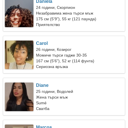
Daniela
24 години, Скорпион
Незабравима жена търси мъж
175 см (5'9"), 55 кг (121 паунда)
Приятелство
Carol
26 години, Козирог
Момиче търси гадже 30-35
167 см (5'6"), 52 кг (114 фунта)
Сериозна връзка
Diane
25 години, Водолей
Жена търси мъж
Sumé
Сватба
Marcos