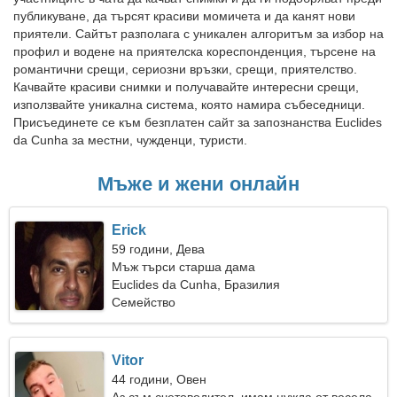
публикуване, да търсят красиви момичета и да канят нови
приятели. Сайтът разполага с уникален алгоритъм за избор на
профил и водене на приятелска кореспонденция, търсене на
романтични срещи, сериозни връзки, срещи, приятелство.
Качвайте красиви снимки и получавайте интересни срещи,
използвайте уникална система, която намира събеседници.
Присъединете се към безплатен сайт за запознанства Euclides
da Cunha за местни, чужденци, туристи.
Мъже и жени онлайн
Erick
59 години, Дева
Мъж търси старша дама
Euclides da Cunha, Бразилия
Семейство
Vitor
44 години, Овен