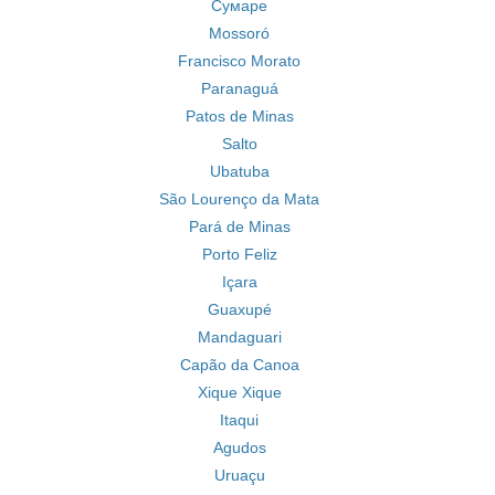
Сумаре
Mossoró
Francisco Morato
Paranaguá
Patos de Minas
Salto
Ubatuba
São Lourenço da Mata
Pará de Minas
Porto Feliz
Içara
Guaxupé
Mandaguari
Capão da Canoa
Xique Xique
Itaqui
Agudos
Uruaçu