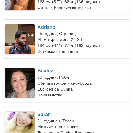
168 см (5'7"), 62 кг (136 паунда)
Фитнес, Класическа музика
Adriano
25 години, Стрелец
Мъж търси жена 24-28
184 см (6'1"), 77 кг (169 паунда)
Истински отношения
Beatriz
60 години, Риби
Обичам голфа и сноуборда
Euclides da Cunha
Приятелство
Sarah
21 годишен, Телец
Момиче търси гадже
Euclides da Cunha, Бразилия