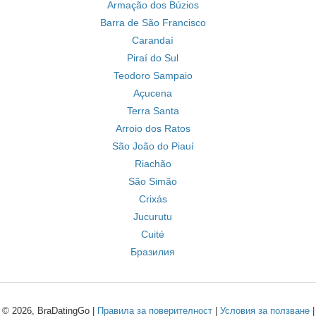
Armação dos Búzios
Barra de São Francisco
Carandaí
Piraí do Sul
Teodoro Sampaio
Açucena
Terra Santa
Arroio dos Ratos
São João do Piauí
Riachão
São Simão
Crixás
Jucurutu
Cuité
Бразилия
© 2026, BraDatingGo |
Правила за поверителност
|
Условия за ползване
|