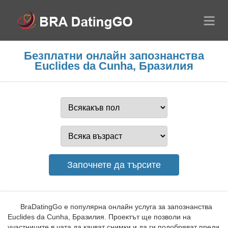
Безплатни онлайн запознанства
Euclides da Cunha, Бразилия
BraDatingGo е популярна онлайн услуга за запознанства
Euclides da Cunha, Бразилия. Проектът ще позволи на
участниците в чата да качват снимки и да ги подобряват преди