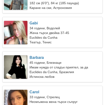
182 см (6'0"), 84 кг (185 паунда)
Каране на ски, Астрономия
Gabi
34 години, Водолей
Жена търси двойка 37-45
Euclides da Cunha
Театър, Тенис
Barbara
45 години, Близнаци
Имам нужда от сладък приятел, за да
танцувам
Euclides da Cunha, Бразилия
Истинска любов
Carol
33 години, Стрелец
Неомъжена жена търси съпруг