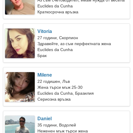
Аз съм счетоводител, имам нужда от весела
жена
Euclides da Cunha
Краткосрочна връзка
Vitoria
27 години, Скорпион
Здравейте, аз съм перфектната жена
Euclides da Cunha
Брак
Milene
22 годишен, Лъв
Жена търси мъж 25-30
Euclides da Cunha, Бразилия
Сериозна връзка
Daniel
35 години, Водолей
Неженен мъж търси жена