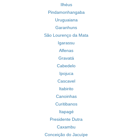
Ilhéus
Pindamonhangaba
Uruguaiana
Garanhuns
São Lourenço da Mata
Igarassu
Alfenas
Gravatá
Cabedelo
Ipojuca
Cascavel
Itabirito
Canoinhas
Curitibanos
Itapagé
Presidente Dutra
Caxambu
Conceição do Jacuípe