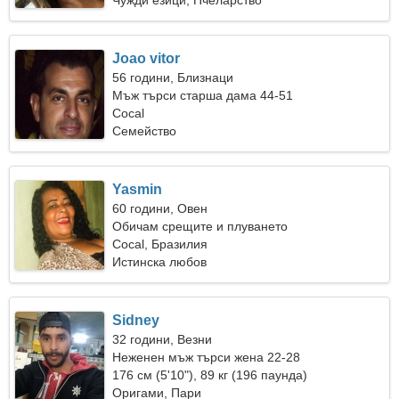
Чужди езици, Пчеларство
Joao vitor
56 години, Близнаци
Мъж търси старша дама 44-51
Cocal
Семейство
Yasmin
60 години, Овен
Обичам срещите и плуването
Cocal, Бразилия
Истинска любов
Sidney
32 години, Везни
Неженен мъж търси жена 22-28
176 см (5'10"), 89 кг (196 паунда)
Оригами, Пари