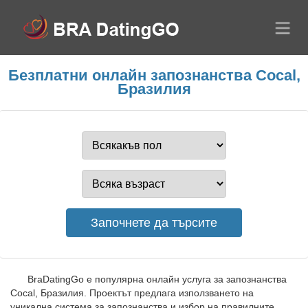
Безплатни онлайн запознанства Cocal,
Бразилия
BraDatingGo е популярна онлайн услуга за запознанства
Cocal, Бразилия. Проектът предлага използването на
уникална система за запознанства и избор на правилните