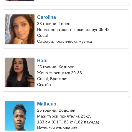
Carolina
33 години, Телец
Неомъжена жена търси съпруг 35-43
Cocal
Сафари, Класическа музика
Babi
25 години, Козирог
Жена търси мъж 29-33
Cocal, Бразилия
Сватба
Matheus
26 години, Водолей
Мъж търси приятелка 23-29
183 см (6'1"), 83 кг (182 паунда)
Истински отношения