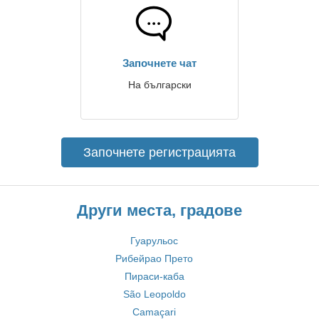
Започнете чат
На български
Започнете регистрацията
Други места, градове
Гуарульос
Рибейрао Прето
Пираси-каба
São Leopoldo
Camaçari