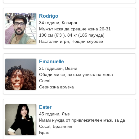
Rodrigo
34 години, Козирог
Мъжът иска да срещне жена 26-31
190 см (6'3"), 84 кг (185 паунда)
Настолни игри, Нощни клубове
Emanuelle
21 годишен, Везни
Обади ми се, аз съм уникална жена
Cocal
Сериозна връзка
Ester
45 години, Лъв
Имам нужда от привлекателен мъж, за да
пътуваме заедно
Cocal, Бразилия
Брак