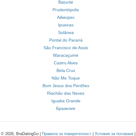
Baturité
Prudentópolis
Айморес
Ipueiras
Solânea
Pontal do Paraná
São Francisco de Assis
Maracaçumé
Castro Alves
Bela Cruz
Não Me Toque
Bom Jesus dos Perdões
Riachão das Neves
Iguaba Grande
Бразилия
© 2026, BraDatingGo |
Правила за поверителност
|
Условия за ползване
|