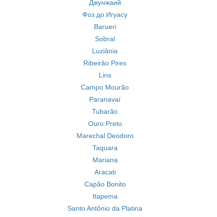
Джунжаий
Фоз до Игуасу
Barueri
Sobral
Luziânia
Ribeirão Pires
Lins
Campo Mourão
Paranavaí
Tubarão
Ouro Preto
Marechal Deodoro
Taquara
Mariana
Aracati
Capão Bonito
Itapema
Santo Antônio da Platina