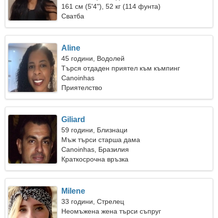
161 см (5'4"), 52 кг (114 фунта)
Сватба
Aline
45 години, Водолей
Търся отдаден приятел към къмпинг
Canoinhas
Приятелство
Giliard
59 години, Близнаци
Мъж търси старша дама
Canoinhas, Бразилия
Краткосрочна връзка
Milene
33 години, Стрелец
Неомъжена жена търси съпруг