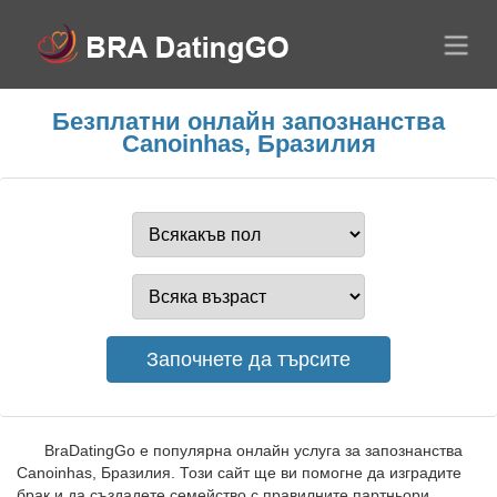
Безплатни онлайн запознанства
Canoinhas, Бразилия
BraDatingGo е популярна онлайн услуга за запознанства
Canoinhas, Бразилия. Този сайт ще ви помогне да изградите
брак и да създадете семейство с правилните партньори.