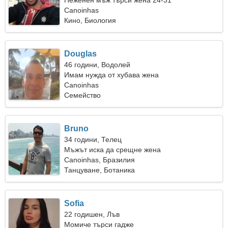
Неженен мъж търси жена 24-31
Canoinhas
Кино, Биология
Douglas
46 години, Водолей
Имам нужда от хубава жена
Canoinhas
Семейство
Bruno
34 години, Телец
Мъжът иска да срещне жена
Canoinhas, Бразилия
Танцуване, Ботаника
Sofia
22 годишен, Лъв
Момиче търси гадже