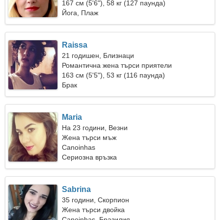
167 см (5'6"), 58 кг (127 паунда)
Йога, Плаж
Raissa
21 годишен, Близнаци
Романтична жена търси приятели
163 см (5'5"), 53 кг (116 паунда)
Брак
Maria
На 23 години, Везни
Жена търси мъж
Canoinhas
Сериозна връзка
Sabrina
35 години, Скорпион
Жена търси двойка
Canoinhas, Бразилия