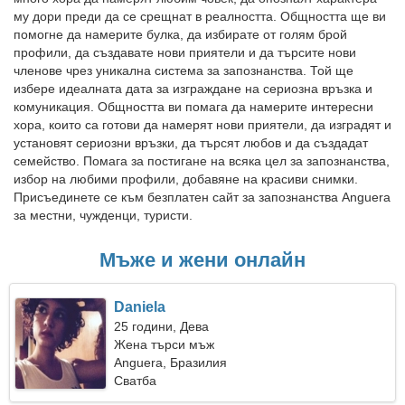
му дори преди да се срещнат в реалността. Общността ще ви
помогне да намерите булка, да избирате от голям брой
профили, да създавате нови приятели и да търсите нови
членове чрез уникална система за запознанства. Той ще
избере идеалната дата за изграждане на сериозна връзка и
комуникация. Общността ви помага да намерите интересни
хора, които са готови да намерят нови приятели, да изградят и
установят сериозни връзки, да търсят любов и да създадат
семейство. Помага за постигане на всяка цел за запознанства,
избор на любими профили, добавяне на красиви снимки.
Присъединете се към безплатен сайт за запознанства Anguera
за местни, чужденци, туристи.
Мъже и жени онлайн
Daniela
25 години, Дева
Жена търси мъж
Anguera, Бразилия
Сватба