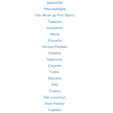
Куритиба
Убехлайнджа
Сао Жозе до Рио Прето
Гуаружа
Araçatuba
Ilhéus
Итатиба
Várzea Paulista
Colatina
Itaperuna
Caçador
Caicó
Mariana
Tefé
Goiana
São Lourenço
Dom Pedrito
Capivari