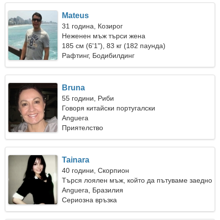
Mateus
31 година, Козирог
Неженен мъж търси жена
185 см (6'1"), 83 кг (182 паунда)
Рафтинг, Бодибилдинг
Bruna
55 години, Риби
Говоря китайски португалски
Anguera
Приятелство
Tainara
40 години, Скорпион
Търся лоялен мъж, който да пътуваме заедно
Anguera, Бразилия
Сериозна връзка