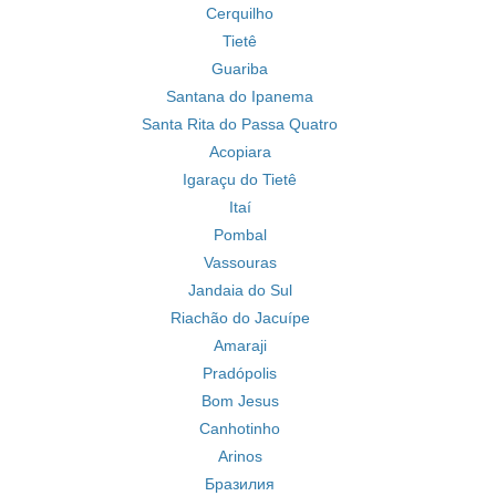
Cerquilho
Tietê
Guariba
Santana do Ipanema
Santa Rita do Passa Quatro
Acopiara
Igaraçu do Tietê
Itaí
Pombal
Vassouras
Jandaia do Sul
Riachão do Jacuípe
Amaraji
Pradópolis
Bom Jesus
Canhotinho
Arinos
Бразилия