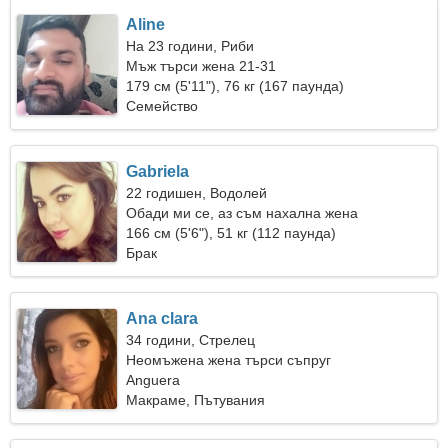
Aline
На 23 години, Риби
Мъж търси жена 21-31
179 см (5'11"), 76 кг (167 паунда)
Семейство
Gabriela
22 годишен, Водолей
Обади ми се, аз съм нахална жена
166 см (5'6"), 51 кг (112 паунда)
Брак
Ana clara
34 години, Стрелец
Неомъжена жена търси съпруг
Anguera
Макраме, Пътувания