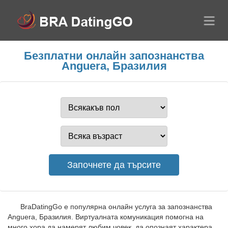
Безплатни онлайн запознанства
Anguera, Бразилия
BraDatingGo е популярна онлайн услуга за запознанства
Anguera, Бразилия. Виртуалната комуникация помогна на
много хора да намерят любим човек, да опознаят характера