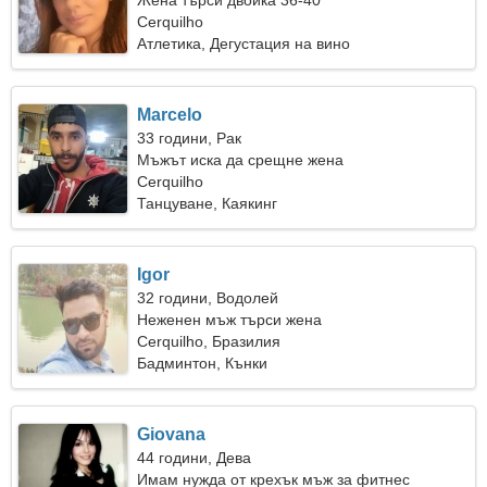
Жена търси двойка 36-40
Cerquilho
Атлетика, Дегустация на вино
Marcelo
33 години, Рак
Мъжът иска да срещне жена
Cerquilho
Танцуване, Каякинг
Igor
32 години, Водолей
Неженен мъж търси жена
Cerquilho, Бразилия
Бадминтон, Кънки
Giovana
44 години, Дева
Имам нужда от крехък мъж за фитнес