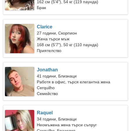
връзка
162 см (5'4"), 54 кг (119 паунда)
Брак
Clarice
27 години, Скорпион
Жена търси мъж
168 см (5'7"), 50 кг (110 паунда)
Приятелство
Jonathan
41 години, Близнаци
Работя в офис, търся елегантна жена
Cerquilho
Семейство
Raquel
34 години, Близнаци
Неомъжена жена търси съпруг
Cerquilho, Бразилия