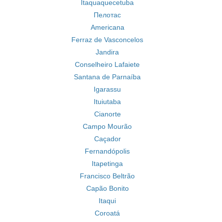
Itaquaquecetuba
Пелотас
Americana
Ferraz de Vasconcelos
Jandira
Conselheiro Lafaiete
Santana de Parnaíba
Igarassu
Ituiutaba
Cianorte
Campo Mourão
Caçador
Fernandópolis
Itapetinga
Francisco Beltrão
Capão Bonito
Itaqui
Coroatá