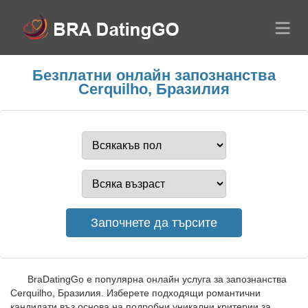
Безплатни онлайн запознанства
Cerquilho, Бразилия
BraDatingGo е популярна онлайн услуга за запознанства
Cerquilho, Бразилия. Изберете подходящи романтични
кандидати въз основа на подробни уникални критерии за