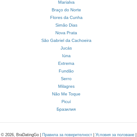
Marialva
Braço do Norte
Flores da Cunha
Simão Dias
Nova Prata
São Gabriel da Cachoeira
Jucás
Iúna
Extrema
Fundão
Serro
Milagres
Não Me Toque
Picuí
Бразилия
© 2026, BraDatingGo |
Правила за поверителност
|
Условия за ползване
|