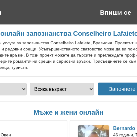
Впиши се
онлайн запознанства Conselheiro Lafaiet
 услуга за запознанства Conselheiro Lafaiete, Бразилия. Проектът
 и редовни срещи. Усъвършенстваното сватовство може да ви помо
дите връзки. В този проект можете да търсите и преглеждате проф
америте романтични срещи и сериозни връзки. Присъединете се към 
енци, туристи.
Мъже и жени онлайн
Bernardo
 Овен
46 години, 