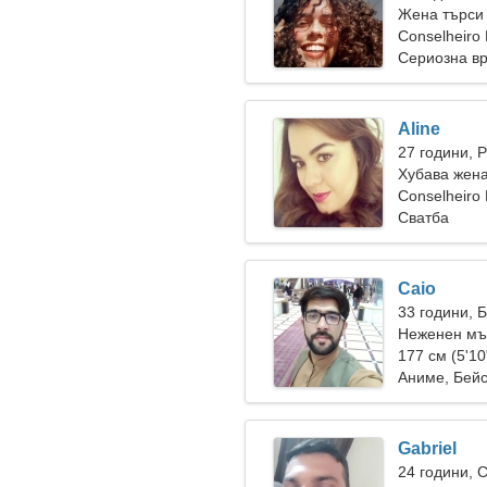
Жена търси
Conselheiro 
Сериозна в
Aline
27 години, 
Хубава жена
Conselheiro 
Сватба
Caio
33 години, 
Неженен мъ
177 см (5'10
Аниме, Бейс
Gabriel
24 години, 