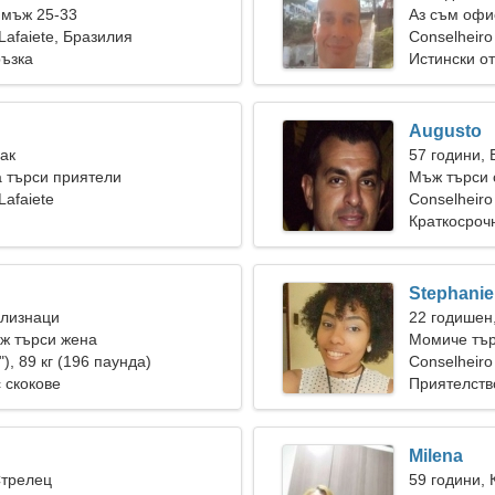
 мъж 25-33
Аз съм офи
Lafaiete, Бразилия
готина жен
Conselheiro
ръзка
Истински о
Augusto
Рак
57 години,
 търси приятели
Мъж търси 
Lafaiete
Conselheiro
Краткосроч
Stephanie
Близнаци
22 годишен
ж търси жена
Момиче тър
"), 89 кг (196 паунда)
Conselheiro
 скокове
Приятелств
Milena
Стрелец
59 години, 