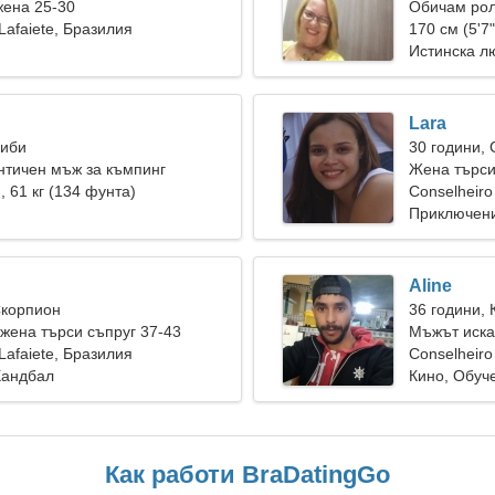
жена 25-30
Обичам рол
Lafaiete, Бразилия
170 см (5'7"
Истинска л
Lara
Риби
30 години,
нтичен мъж за къмпинг
Жена търси
), 61 кг (134 фунта)
Conselheiro
Приключени
Aline
Скорпион
36 години, 
ена търси съпруг 37-43
Мъжът иска
Lafaiete, Бразилия
Conselheiro
Хандбал
Кино, Обуч
Как работи BraDatingGo