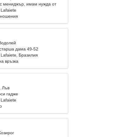
с мениджър, имам нужда от
а
 Lafaiete
тношения
 Водолей
старша дама 49-52
 Lafaiete, Бразилия
на връзка
, Лъв
си гадже
 Lafaiete
о
Козирог