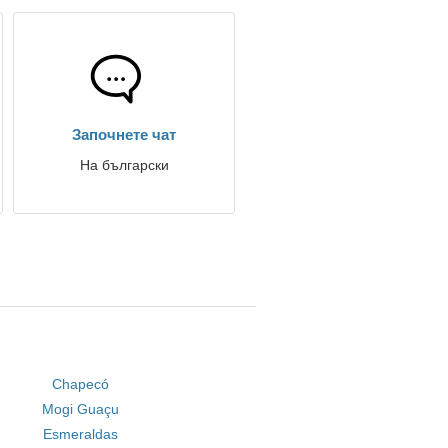
Започнете чат
На български
Chapecó
Mogi Guaçu
Esmeraldas