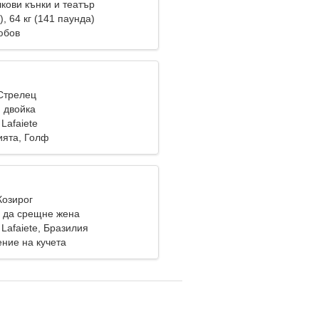
кови кънки и театър
), 64 кг (141 паунда)
юбов
 Стрелец
 двойка
 Lafaiete
ята, Голф
Козирог
 да срещне жена
 Lafaiete, Бразилия
ение на кучета