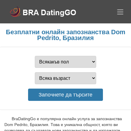
Безплатни онлайн запознанства Dom
Pedrito, Бразилия
BraDatingGo е популярна онлайн услуга за запознанства
Dom Pedrito, Бразилия. Това е уникална общност, която ви
позволява да създавате нови запознанства и да изграждате