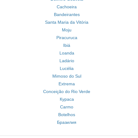
Cachoeira
Bandeirantes
Santa Maria da Vitória
Moju
Piracuruca
Ibiá
Loanda
Ladário
Lucélia
Mimoso do Sul
Extrema
Conceição do Rio Verde
Кураса
Carmo
Botelhos
Бразилия