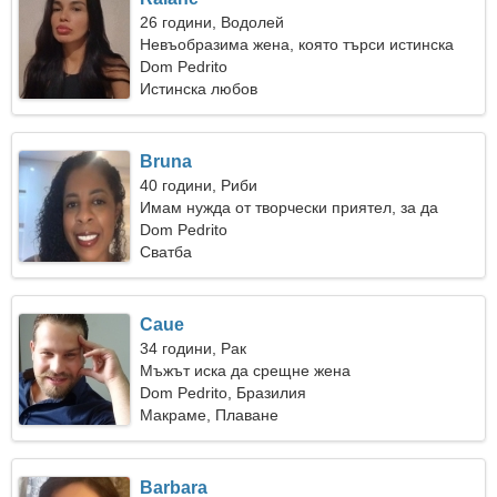
26 години, Водолей
Невъобразима жена, която търси истинска
връзка
Dom Pedrito
Истинска любов
Bruna
40 години, Риби
Имам нужда от творчески приятел, за да
пътуваме заедно
Dom Pedrito
Сватба
Caue
34 години, Рак
Мъжът иска да срещне жена
Dom Pedrito, Бразилия
Макраме, Плаване
Barbara