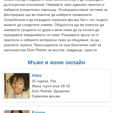
дългосрочни отношения. Намерете своя идеален приятел и
изберете романтичен партньор. Усъвършенствана система за
филтриране ще ви помогне да изберете правилните
потребители и да изградите сериозна връзка Чат с чат, където
можете да споделяте снимки. Общността ще ви помогне да
намерите сродната си душа и вече няма да се налага да
прекарвате ежедневието си сами. Разширете кръга си от
приятели и изберете интересни теми за общуване, за да
разсеете скуката. Присъединете се към безплатен сайт за
запознанства Dom Pedrito за местни, чужденци, туристи.
Мъже и жени онлайн
Aline
25 години, Рак
Жена търси мъж 28-32
Dom Pedrito, Бразилия
Сериозна връзка
Raiane