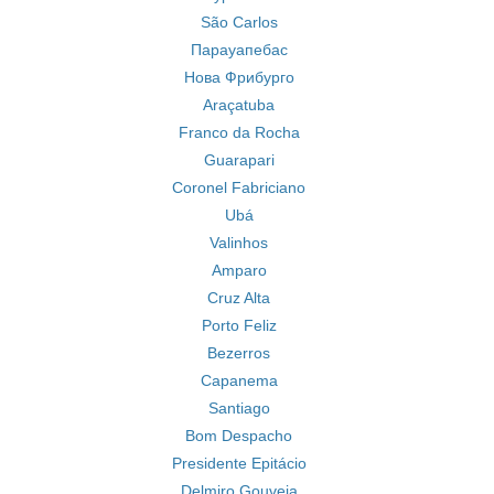
São Carlos
Парауапебас
Нова Фрибурго
Araçatuba
Franco da Rocha
Guarapari
Coronel Fabriciano
Ubá
Valinhos
Amparo
Cruz Alta
Porto Feliz
Bezerros
Capanema
Santiago
Bom Despacho
Presidente Epitácio
Delmiro Gouveia