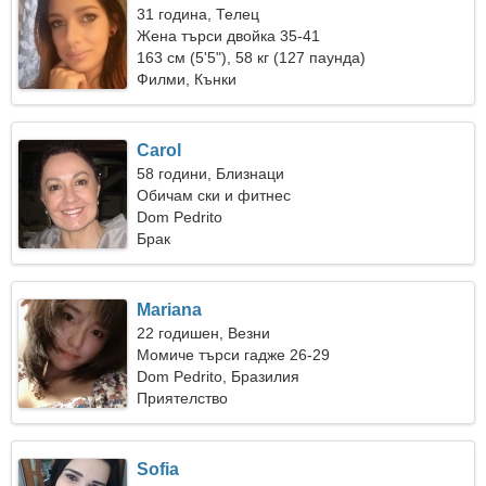
31 година, Телец
Жена търси двойка 35-41
163 см (5'5"), 58 кг (127 паунда)
Филми, Кънки
Carol
58 години, Близнаци
Обичам ски и фитнес
Dom Pedrito
Брак
Mariana
22 годишен, Везни
Момиче търси гадже 26-29
Dom Pedrito, Бразилия
Приятелство
Sofia