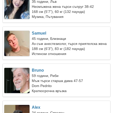
35 години, Лъв
Неомъжена жена търси съпруг 38-42
168 см (5'7"), 60 кг (132 паунда)
Музика, Пътувания
Samuel
45 години, Близнаци
Аз съм анестезиолог, търся приятелска жена
188 см (6'3"), 83 кг (182 паунда)
Истински отношения
Bruno
59 години, Риби
Мъж търси старша дама 47-57
Dom Pedrito
Краткосрочна връзка
Alex
24 години, Стрелец