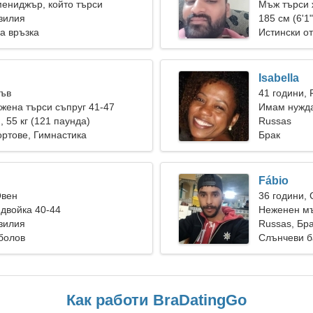
мениджър, който търси
Мъж търси 
жена
зилия
185 см (6'1"
а връзка
Истински о
Isabella
Лъв
41 години, 
ена търси съпруг 41-47
Имам нужда
), 55 кг (121 паунда)
танцуваме 
Russas
ртове, Гимнастика
Брак
Fábio
Овен
36 години,
двойка 40-44
Неженен мъ
зилия
Russas, Бр
болов
Слънчеви б
Как работи BraDatingGo