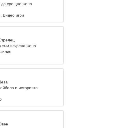
 да срещне жена
, Видео игри
 Стрелец
з съм искрена жена
азилия
Дева
ейбола и историята
о
 Овен