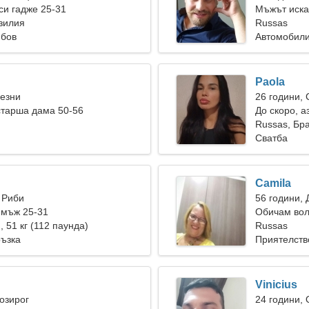
и гадже 25-31
Мъжът иска
зилия
Russas
юбов
Автомобили
Paola
Везни
26 години,
старша дама 50-56
До скоро, а
Russas, Бр
Сватба
Camila
 Риби
56 години, 
 мъж 25-31
Обичам вол
), 51 кг (112 паунда)
Russas
ръзка
Приятелств
Vinicius
Козирог
24 години,