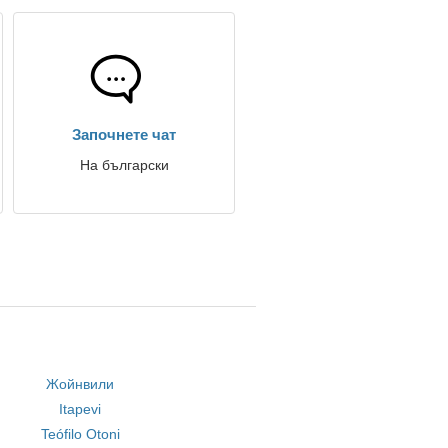
Започнете чат
На български
Жойнвили
Itapevi
Teófilo Otoni