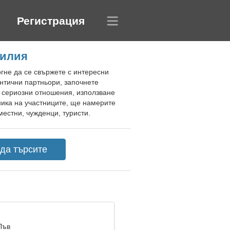
Регистрация
зилия
огне да се свържете с интересни
нтични партньори, започнете
а сериозни отношения, използване
ника на участниците, ще намерите
естни, чужденци, туристи.
Лъв