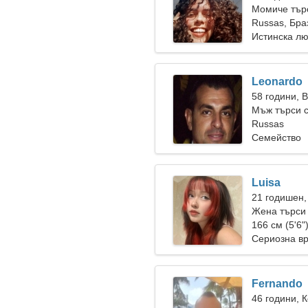
Момиче търс
Russas, Бра
Истинска л
Leonardo
58 години, 
Мъж търси 
Russas
Семейство
Luisa
21 годишен,
Жена търси
166 см (5'6"
Сериозна в
Fernando
46 години, 