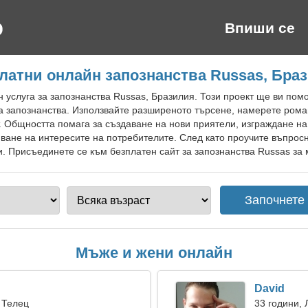
Впиши се
латни онлайн запознанства Russas, Бра
 услуга за запознанства Russas, Бразилия. Този проект ще ви пом
за запознанства. Използвайте разширеното търсене, намерете рома
т. Общността помага за създаване на нови приятели, изграждане н
иване на интересите на потребителите. След като проучите въпрос
. Присъединете се към безплатен сайт за запознанства Russas за м
Мъже и жени онлайн
David
 Телец
33 години, 