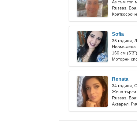
Аз съм топ 
остроумна 
Russas, Бра
Краткосрочн
Sofia
35 години, 
Неомъжена ж
160 см (5'3"
Моторни спо
Renata
34 години, 
Жена търси 
Russas, Бра
Акварел, Ри